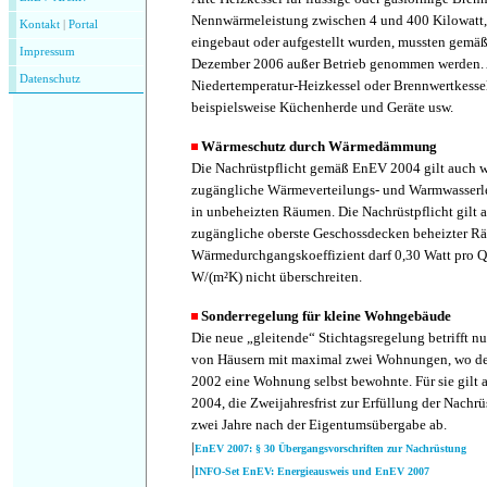
Nennwärmeleistung zwischen 4 und 400 Kilowatt,
Kontakt
|
P
ortal
eingebaut oder aufgestellt wurden, mussten gemä
Impressum
Dezember 2006 außer Betrieb genommen werden.
Datenschutz
Niedertemperatur-Heizkessel oder Brennwertkesse
beispielsweise Küchenherde und Geräte usw.
Wärmeschutz durch Wärmedämmung
Die Nachrüstpflicht gemäß EnEV 2004 gilt auch w
zugängliche Wärmeverteilungs- und Warmwasserle
in unbeheizten Räumen. Die Nachrüstpflicht gilt a
zugängliche oberste Geschossdecken beheizter R
Wärmedurchgangskoeffizient darf 0,30 Watt pro 
W/(m²K) nicht überschreiten.
Sonderregelung für kleine Wohngebäude
Die neue „gleitende“ Stichtagsregelung betrifft n
von Häusern mit maximal zwei Wohnungen, wo de
2002 eine Wohnung selbst bewohnte. Für sie gilt
2004, die Zweijahresfrist zur Erfüllung der Nachrüs
zwei Jahre nach der Eigentumsübergabe ab.
|
EnEV 2007: § 30 Übergangsvorschriften zur Nachrüstung
|
INFO-Set EnEV: Energieausweis und EnEV 2007