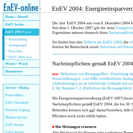
.
EnEV 2004: Energieeinsparvero
Home + Aktuell
.
Die 'alte' EnEV 2004 war vom 8. Dezember 2004 bi
EnEV Archiv
Seit dem 1. Oktober 2007 gilt die 'neue'
Energieei
EnEV 2004
Praxis
Eigentümer müssen dennoch ihren
Nachrüstpflich
·
Praxis-Dialog
Sie finden hier den
Volltext der EnEV 2004
, die
of
·
Auslegungen
Institut für Bautechnik sowie
Antworten auf Praxi
·
Kurz-Info
·
EnEV 2004 Text
Nachrüstpflichten gemäß EnEV 2004
Wissen + Praxis
Dienstleister
neu:
Definition von Bezugsgrößen - Ermittlung d
.
Fensteröffnungen. vom DIBt veröffentliche Ausle
(Anforderungen an zu errichtende Gebäude mit no
§ 3)), Nummer 1.3. (Definition der Bezugsgrößen)
Service + Dialog
P
raxis-Hilfen
Die Energieeinsparverordnung (EnEV 2007) bezieht
E
nEV-Newsletter
Nachrüstpflichten gemäß EnEV 2004, die bis 30. S
Behörden können sich ggf. darauf beziehen, falls
Premium-Zugang
Pflichten noch nicht erfüllt haben.
Medien-Service
EnEV-Archiv
Alte Heizungen erneuern
Alte Heizkessel für flüssige oder gasförmige Brenns
EnEV-Archiv