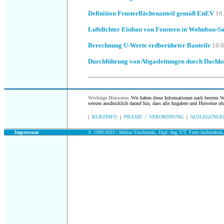
Definition Fensterflächenanteil gemäß EnEV
16
Luftdichter Einbau von Fenstern in Wohnbau-S
Berechnung U-Werte erdberührter Bauteile
16.
Durchführung von Abgasleitungen durch Dachko
Wichtige Hinweise:
Wir haben diese Informationen nach bestem Wis
weisen ausdrücklich darauf hin, dass alle Angaben und Hinweise oh
|
KURZINFO
|
PRAXIS |
VERORDNUNG
|
AUSLEGUNGE
Impressum
© 1999-2019 |
Melita Tuschinski, Dipl.-Ing./UT, Freie Architektin,