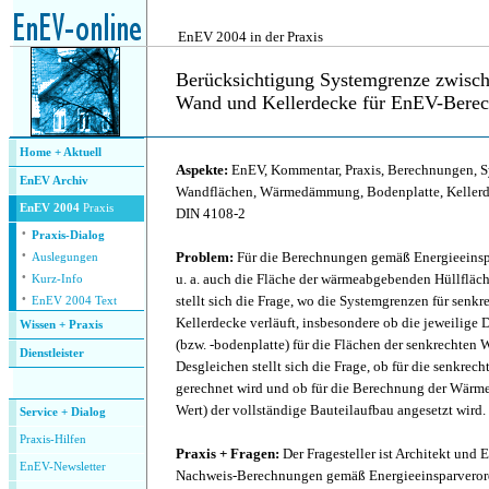
.
EnEV 2004 in der Praxis
Berücksichtigung Systemgrenze zwisc
Wand und Kellerdecke für EnEV-Bere
.
Home + Aktuell
Aspekte:
EnEV, Kommentar, Praxis, Berechnungen, S
EnEV Archiv
Wandflächen, Wärmedämmung, Bodenplatte, Kellerd
EnEV 2004
Praxis
DIN 4108-2
·
Praxis-Dialog
·
Problem:
Für die Berechnungen gemäß Energieeins
Auslegungen
·
u. a. auch die Fläche der wärmeabgebenden Hüllfläch
Kurz-Info
·
stellt sich die Frage, wo die Systemgrenzen für senk
EnEV 2004 Text
Kellerdecke verläuft, insbesondere ob die jeweilige
Wissen + Praxis
(bzw. -bodenplatte) für die Flächen der senkrechten
Dienstleister
Desgleichen stellt sich die Frage, ob für die senkrec
.
gerechnet wird und ob für die Berechnung der Wärm
Wert) der vollständige Bauteilaufbau angesetzt wird.
Service + Dialog
P
raxis-Hilfen
Praxis + Fragen:
Der Fragesteller ist Architekt und E
E
nEV-Newsletter
Nachweis-Berechnungen gemäß Energieeinsparverord