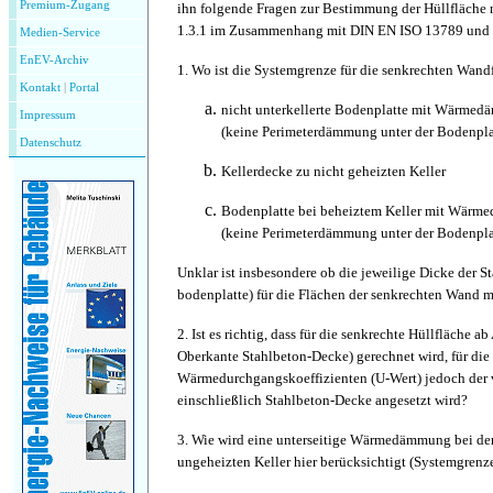
Premium-Zugang
ihn folgende Fragen zur Bestimmung der Hüllfläch
1.3.1 im Zusammenhang mit DIN EN ISO 13789 und 
Medien-Service
EnEV-Archiv
1. Wo ist die Systemgrenze für die senkrechten Wand
Kontakt
|
P
ortal
nicht unterkellerte Bodenplatte mit Wärmed
Impressum
(keine Perimeterdämmung unter der Bodenpla
Datenschutz
Kellerdecke zu nicht geheizten Keller
Bodenplatte bei beheiztem Keller mit Wärm
(keine Perimeterdämmung unter der Bodenpla
Unklar ist insbesondere ob die jeweilige Dicke der S
bodenplatte) für die Flächen der senkrechten Wand m
2. Ist es richtig, dass für die senkrechte Hüllfläche a
Oberkante Stahlbeton-Decke) gerechnet wird, für di
Wärmedurchgangskoeffizienten (U-Wert) jedoch der 
einschließlich Stahlbeton-Decke angesetzt wird?
3. Wie wird eine unterseitige Wärmedämmung bei de
ungeheizten Keller hier berücksichtigt (Systemgrenz