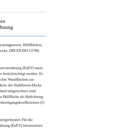
hen
chnung
ystemgrenzen, Hüllflächen,
ecke, DIN EN ISO 13789,
parverordnung (EnEV) muss
e berücksichtigt werden. Es
rechte Wandflächen zur
 Dicke der Stahlbeton-Decke
 Wand mitgerechnet wird.
hte Hüllfläche ab Abdichtung
edurchgangskoeffizienten (U-
nergieberater. Für die
nung (EnEV) interessieren