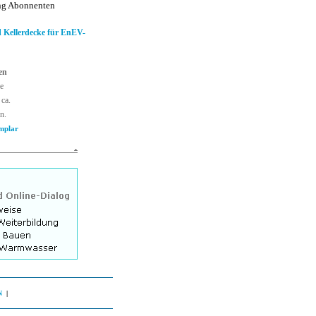
ang Abonnenten
 Kellerdecke für EnEV-
en
e
 ca.
n.
mplar
N
|