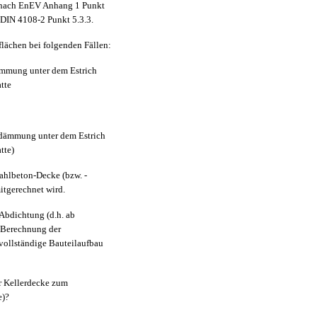
e nach EnEV Anhang 1 Punkt
DIN 4108-2 Punkt 5.3.3.
flächen bei folgenden Fällen:
ämmung unter dem Estrich
tte
edämmung unter dem Estrich
tte)
tahlbeton-Decke (bzw. -
itgerechnet wird.
b Abdichtung (d.h. ab
e Berechnung der
vollständige Bauteilaufbau
r Kellerdecke zum
e)?