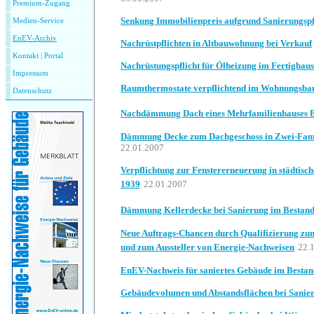
Premium-Zugang
Senkung Immobilienpreis aufgrund Sanierungspf
Medien-Service
EnEV-Archiv
Nachrüstpflichten in Altbauwohnung bei Verkauf
Kontakt
|
P
ortal
Nachrüstungspflicht für Ölheizung im Fertighaus
Impressum
Raumthermostate verpflichtend im Wohnungsba
Datenschutz
Nachdämmung Dach eines Mehrfamilienhauses 
Dämmung Decke zum Dachgeschoss in Zwei-Fam
22.01.2007
Verpflichtung zur Fenstererneuerung in städti
1939
22.01.2007
Dämmung Kellerdecke bei Sanierung im Bestan
Neue Auftrags-Chancen durch Qualifizierung z
und zum Aussteller von Energie-Nachweisen
22.
EnEV-Nachweis für saniertes Gebäude im Bestan
Gebäudevolumen und Abstandsflächen bei Sanie