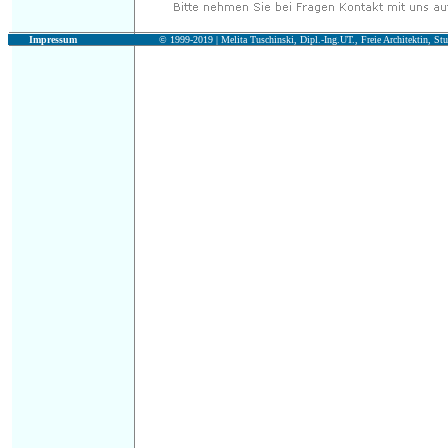
Impressum
© 1999-2019 |
Melita Tuschinski, Dipl.-Ing.UT., Freie Architektin, Stu