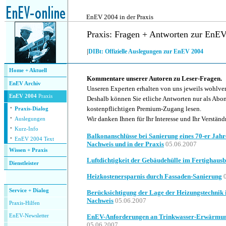
.
EnEV 2004 in der Praxis
Praxis:
Fragen + Antworten zur EnE
|
DIBt: Offizielle Auslegungen zur EnEV 2004
Home + Aktuell
Kommentare unserer Autoren zu Leser-Fragen.
EnEV Archiv
Unseren Experten erhalten von uns jeweils wohlve
EnEV 2004
Praxis
Deshalb können Sie etliche Antworten nur als Abo
·
kostenpflichtigen Premium-Zugang lesen.
Praxis-Dialog
·
Wir danken Ihnen für Ihr Interesse und Ihr Verständ
Auslegungen
·
Kurz-Info
Balkonanschlüsse bei Sanierung eines 70-er Ja
·
EnEV 2004 Text
Nachweis und in der Praxis
05.06.2007
Wissen + Praxis
Luftdichtigkeit der Gebäudehülle im Fertighaus
Dienstleister
.
Heizkostenersparnis durch Fassaden-Sanierung
0
Service + Dialog
Berücksichtigung der Lage der Heizungstechnik
Nachweis
05.06.2007
P
raxis-Hilfen
E
nEV-Newsletter
EnEV-Anforderungen an Trinkwasser-Erwärmun
05.06.2007