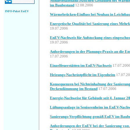
Mindeststabstand zwischen Gebäuden bei Wär
im Baubestand
12.08.2006
INFO-Paket EnEV
Wärmebrücken-Einfluss bei Neubau in Leichtba
Energetische Qualität bei Sanierung eines Mehr
19.07.2006
EnEV-Nachweis für Aufstockung eines eingescho
19.07.2006
Anforderungen in der Planungs-Praxis an die En
17.07.2006
Einzelfeuerstätten im EnEV-Nachweis
17.07.200
Heizungs-Nachrüstpflicht im Eigenheim
17.07.2
Konsequenzen bei Nichteinhaltung der Sanierun
Deckendämmung im Bestand
17.07.2006
Energie-Nachweise für Gebäude seit 4. Januar 2
Lüftungsanlage in Seniorenheim im EnEV-Nachw
Sanierungs-Verpflichtung gemäß EnEV im Baub
Anforderungen der EnEV bei der Sanierung von