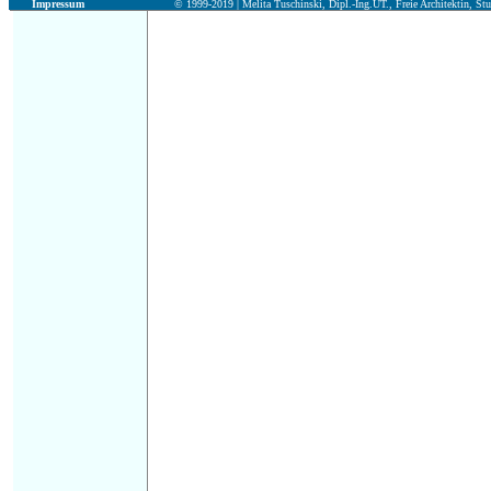
Impressum
© 1999-2019 |
Melita Tuschinski, Dipl.-Ing.UT., Freie Architektin, Stu