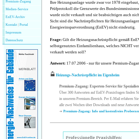
Premium-Zugang
Ihre Heizungsanlage wurde zwar vor 1978 eingebaut, s
Prüfprotokoll die Grenzwerte des Bundesimmissionss
Medien-Service
wurde nicht verkauft und sie beabsichtigen auch nich
EnEV-Archiv
Sicht sind die Nachrüstpflichten für Heizungsanlag
Kontakt
|
P
ortal
Energieeinsparverordnung (EnEV) nicht eindeutig.
Impressum
Frage:
Gilt die Heizungsnachrüstpflicht gemäß EnEV
Datenschutz
selbstgenutztes Einfamilienhaus, welches NICHT ve
verkauft werden soll?
Antwort:
17.07.2006 - nur für unsere Premium-Zug
Heizungs-Nachrüstpflicht im Eigenheim
Premium-Zugang: Experten-Service für Spezialist
Über 300 Antworten auf EnEV-Praxisfragen finden Si
in unserem Premium-Bereich. Per E-Mail erfahren Sie
alle zwei Wochen über Downloads und neue Antworte
Premium-Zugang: Info und kostenfreies Probeexe