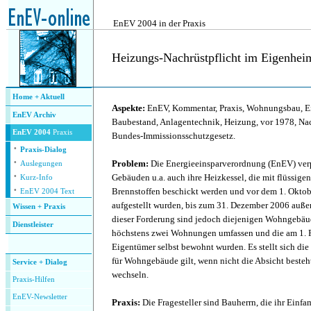
.
EnEV 2004 in der Praxis
Heizungs-Nachrüstpflicht im Eigenhei
.
Home + Aktuell
Aspekte:
EnEV, Kommentar, Praxis, Wohnungsbau, Ei
EnEV Archiv
Baubestand, Anlagentechnik, Heizung, vor 1978, Nac
EnEV 2004
Praxis
Bundes-Immissionsschutzgesetz.
·
Praxis-Dialog
·
Problem:
Die Energieeinsparverordnung (EnEV) verp
Auslegungen
·
Gebäuden u.a. auch ihre Heizkessel, die mit flüssige
Kurz-Info
·
Brennstoffen beschickt werden und vor dem 1. Oktob
EnEV 2004 Text
aufgestellt wurden, bis zum 31. Dezember 2006 auße
Wissen + Praxis
dieser Forderung sind jedoch diejenigen Wohngebä
Dienstleister
höchstens zwei Wohnungen umfassen und die am 1. 
.
Eigentümer selbst bewohnt wurden. Es stellt sich die 
für Wohngebäude gilt, wenn nicht die Absicht besteh
Service + Dialog
wechseln.
P
raxis-Hilfen
E
nEV-Newsletter
Praxis:
Die Fragesteller sind Bauherrn, die ihr Einf