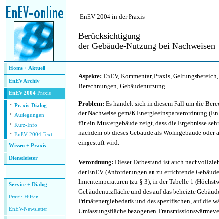
.
EnEV 2004 in der Praxis
Berücksichtigung
der Gebäude-Nutzung bei Nachweisen
.
Home + Aktuell
Aspekte:
EnEV, Kommentar, Praxis, Geltungsbereich
EnEV Archiv
Berechnungen, Gebäudenutzung
EnEV 2004
Praxis
·
Problem:
Es handelt sich in diesem Fall um die Bere
Praxis-Dialog
·
der Nachweise gemäß Energieeinsparverordnung (En
Auslegungen
·
für ein Mustergebäude zeigt, dass die Ergebnisse sehr
Kurz-Info
·
nachdem ob dieses Gebäude als Wohngebäude oder a
EnEV 2004 Text
eingestuft wird.
Wissen + Praxis
Dienstleister
Verordnung:
Dieser Tatbestand ist auch nachvollzi
.
der EnEV (Anforderungen an zu errichtende Gebäude
Innentemperaturen (zu § 3), in der Tabelle 1 (Höchstw
Service + Dialog
Gebäudenutzfläche und des auf das beheizte Gebäu
P
raxis-Hilfen
Primärenergiebedarfs und des spezifischen, auf die 
E
nEV-Newsletter
Umfassungsfläche bezogenen Transmissionswärmever