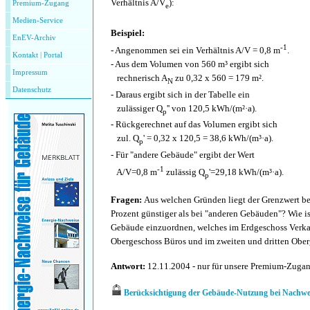
Verhältnis A/V
):
Premium-Zugang
e
Medien-Service
Beispiel:
EnEV-Archiv
-1
- Angenommen sei ein Verhältnis A/V = 0,8 m
.
Kontakt
|
P
ortal
- Aus dem Volumen von 560 m³ ergibt sich
Impressum
rechnerisch A
zu 0,32 x 560 = 179 m².
N
Datenschutz
- Daraus ergibt sich in der Tabelle ein
zulässiger Q
'' von 120,5 kWh/(m²·a).
p
- Rückgerechnet auf das Volumen ergibt sich
zul. Q
' = 0,32 x 120,5 = 38,6 kWh/(m³·a).
p
- Für "andere Gebäude" ergibt der Wert
-1
A/V=0,8 m
zulässig Q
'=29,18 kWh/(m³·a).
p
Fragen:
Aus welchen Gründen liegt der Grenzwert 
Prozent günstiger als bei "anderen Gebäuden"? Wie is
Gebäude einzuordnen, welches im Erdgeschoss Verkau
Obergeschoss Büros und im zweiten und dritten Ob
Antwort:
12.11.2004 - nur für unsere Premium-Zuga
Berücksichtigung der Gebäude-Nutzung bei Nachwe