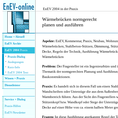
.
EnEV 2004 in der Praxis
Wärmebrücken normgerecht
planen und ausführen
.
Home + Aktuell
Aspekte:
EnEV, Kommentar, Praxis, Neubau, Wohnun
EnEV Archiv
Wärmebrücken, Stahlbeton-Stützen, Dämmung, Stütze
EnEV 2004
Praxis
Decke, Regeln der Technik, Ausführung Wärmebrück
·
Wärmebrücken
Praxis-Dialog
·
Auslegungen
·
Problem:
Der Fragesteller ist ein Ingenieurbüro und in
Kurz-Info
·
Thematik der normgerechten Planung und Ausführu
EnEV 2004 Text
Baukonstruktionen.
Wissen + Praxis
Dienstleister
Praxis:
Es handelt sich in diesem Fall um einen Stah
.
Wandscheiben oder Unterzüge die aus dem Außenbere
Warmbereich führen. Aus der Sicht des Fragestellers w
Service + Dialog
Stützenkopf bzw. Wandkopf oder Stege der Unterzüge
P
raxis-Hilfen
Decke auf einer Höhe von ca. einem halben Meter ge
E
nEV-Newsletter
Fragen:
Ist diese Ausführung anerkannte Regel der T