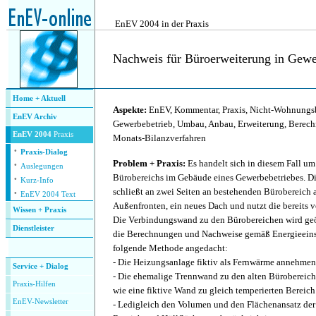
.
EnEV 2004 in der Praxis
Nachweis für Büroerweiterung in Gewe
.
Home + Aktuell
Aspekte:
EnEV, Kommentar, Praxis, Nicht-Wohnungs
EnEV Archiv
Gewerbebetrieb, Umbau, Anbau, Erweiterung, Berec
EnEV 2004
Praxis
Monats-Bilanzverfahren
·
Praxis-Dialog
·
Problem + Praxis:
Es handelt sich in diesem Fall um
Auslegungen
·
Bürobereichs im Gebäude eines Gewerbebetriebes. Di
Kurz-Info
·
schließt an zwei Seiten an bestehenden Bürobereich a
EnEV 2004 Text
Außenfronten, ein neues Dach und nutzt die bereits
Wissen + Praxis
Die Verbindungswand zu den Bürobereichen wird geöff
Dienstleister
die Berechnungen und Nachweise gemäß Energieein
.
folgende Methode angedacht:
- Die Heizungsanlage fiktiv als Fernwärme annehmen
Service + Dialog
- Die ehemalige Trennwand zu den alten Bürobereiche
P
raxis-Hilfen
wie eine fiktive Wand zu gleich temperierten Bereich
E
nEV-Newsletter
- Ledigleich den Volumen und den Flächenansatz der