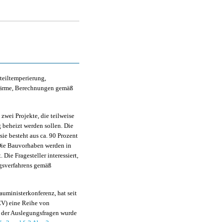
teiltemperierung,
wärme, Berechnungen gemäß
 zwei Projekte, die teilweise
 beheizt werden sollen. Die
sie besteht aus ca. 90 Prozent
Die Bauvorhaben werden in
Die Fragesteller interessiert,
gsverfahrens gemäß
ministerkonferenz, hat seit
EV) eine Reihe von
l der Auslegungsfragen wurde