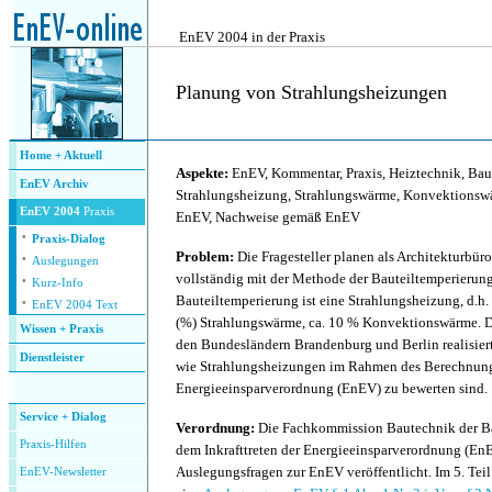
.
EnEV 2004 in der Praxis
Planung von Strahlungsheizungen
.
Home + Aktuell
Aspekte:
EnEV, Kommentar, Praxis, Heiztechnik, Bau
EnEV Archiv
Strahlungsheizung, Strahlungswärme, Konvektions
EnEV 2004
Praxis
EnEV, Nachweise gemäß EnEV
·
Praxis-Dialog
·
Problem:
Die Fragesteller planen als Architekturbüro
Auslegungen
·
vollständig mit der Methode der Bauteiltemperierung
Kurz-Info
·
Bauteiltemperierung ist eine Strahlungsheizung, d.h. 
EnEV 2004 Text
(%) Strahlungswärme, ca. 10 % Konvektionswärme. 
Wissen + Praxis
den Bundesländern Brandenburg und Berlin realisiert. 
Dienstleister
wie Strahlungsheizungen im Rahmen des Berechnun
.
Energieeinsparverordnung (EnEV) zu bewerten sind.
Service + Dialog
Verordnung:
Die Fachkommission Bautechnik der Bau
P
raxis-Hilfen
dem Inkrafttreten der Energieeinsparverordnung (En
Auslegungsfragen zur EnEV veröffentlicht. Im 5. Tei
E
nEV-Newsletter