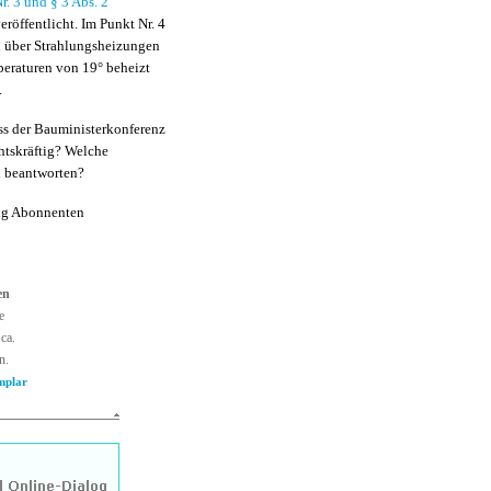
r. 3 und § 3 Abs. 2
eröffentlicht. Im Punkt Nr. 4
ch über Strahlungsheizungen
peraturen von 19° beheizt
.
uss der Bauministerkonferenz
htskräftig? Welche
n beantworten?
ng Abonnenten
en
e
ca.
n.
mplar