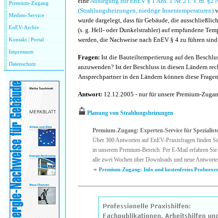
eine
Auslegung zur EnEV § 1 Abs. 1 Nr. 2 i. V. m. §2 N
Premium-Zugang
(Strahlungsheizungen, niedrige Innentemperaturen)
v
Medien-Service
wurde dargelegt, dass für Gebäude, die ausschließli
EnEV-Archiv
(s. g. Hell- oder Dunkelstrahler) auf empfundene Tem
werden, die Nachweise nach EnEV § 4 zu führen sind
Kontakt
|
P
ortal
Impressum
Fragen:
Ist die Bauteiltemperierung auf den Beschl
Datenschutz
anzuwenden? Ist der Beschluss in diesen Ländern rec
Ansprechpartner in den Ländern können diese Frage
Antwort:
12.12.2005 - nur für unsere Premium-Zuga
Planung von Strahlungsheizungen
Premium-Zugang: Experten-Service für Spezialist
Über 300 Antworten auf EnEV-Praxisfragen finden Si
in unserem Premium-Bereich. Per E-Mail erfahren Sie 
alle zwei Wochen über Downloads und neue Antworte
Premium-Zugang: Info und kostenfreies Probeexe