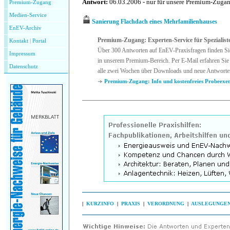
Antwort:
06.03.2006 - nur für unsere Premium-Zuga
Premium-Zugang
Medien-Service
Sanierung Flachdach eines Mehrfamilienhauses
EnEV-Archiv
Premium-Zugang: Experten-Service für Spezialist
Kontakt
|
P
ortal
Über 300 Antworten auf EnEV-Praxisfragen finden Si
Impressum
in unserem Premium-Bereich. Per E-Mail erfahren Sie 
Datenschutz
alle zwei Wochen über Downloads und neue Antworte
Premium-Zugang: Info und kostenfreies Probeexe
|
KURZINFO
|
PRAXIS
|
VERORDNUNG
|
AUSLEGUNGE