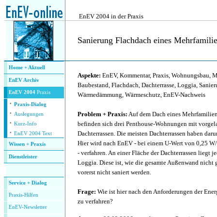
.
EnEV 2004 in der Praxis
Sanierung Flachdach eines Mehrfamili
.
Home + Aktuell
Aspekte:
EnEV, Kommentar, Praxis, Wohnungsbau, M
EnEV Archiv
Baubestand, Flachdach, Dachterrasse, Loggia, Sanie
EnEV 2004
Praxis
Wärmedämmung, Wärmeschutz, EnEV-Nachweis
·
Praxis-Dialog
·
Problem + Praxis:
Auf dem Dach eines Mehrfamilien
Auslegungen
·
befinden sich drei Penthouse-Wohnungen mit vorgela
Kurz-Info
·
Dachterrassen. Die meisten Dachterrassen haben dar
EnEV 2004 Text
Hier wird nach EnEV - bei einem U-Wert von 0,25 W/(
Wissen + Praxis
- verfahren. An einer Fläche der Dachterrassen liegt j
Dienstleister
Loggia. Diese ist, wie die gesamte Außenwand nicht
.
vorerst nicht saniert werden.
Service + Dialog
Frage:
Wie ist hier nach den Anforderungen der Ene
P
raxis-Hilfen
zu verfahren?
E
nEV-Newsletter