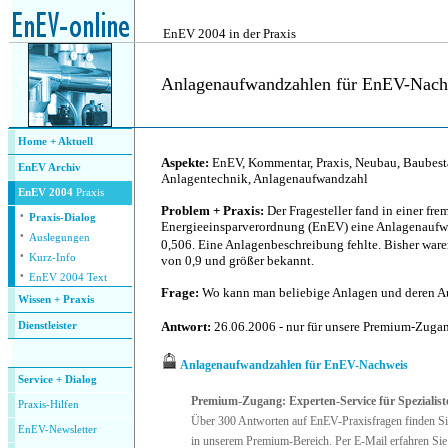
.
EnEV 2004 in der Praxis
Anlagenaufwandzahlen für EnEV-Nach
.
Home + Aktuell
Aspekte:
EnEV, Kommentar, Praxis, Neubau, Baubes
EnEV Archiv
Anlagentechnik, Anlagenaufwandzahl
EnEV 2004
Praxis
Problem + Praxis:
Der Fragesteller fand in einer f
·
Praxis-Dialog
Energieeinsparverordnung (EnEV) eine Anlagenaufw
·
Auslegungen
0,506. Eine Anlagenbeschreibung fehlte. Bisher war
·
Kurz-Info
von 0,9 und größer bekannt.
·
EnEV 2004 Text
Frage:
Wo kann man beliebige Anlagen und deren A
Wissen + Praxis
Antwort:
26.06.2006 - nur für unsere Premium-Zug
Dienstleister
.
Anlagenaufwandzahlen für EnEV-Nachweis
Service + Dialog
Premium-Zugang: Experten-Service für Spezialist
P
raxis-Hilfen
Über 300 Antworten auf EnEV-Praxisfragen finden Si
E
nEV-Newsletter
in unserem Premium-Bereich. Per E-Mail erfahren Sie