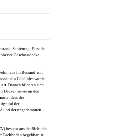
stand, Sanierung, Fassade,
berste Geschossdecke,
 Wohnhaus im Bestand, mit
ssade des Gebäudes wurde
ert. Danach bildeten sich
en Decken sowie an den
mutet dass der
aufgrund der
nd und der ungedämmten
) besteht aus der Sicht des
r Dachboden begehbar ist.