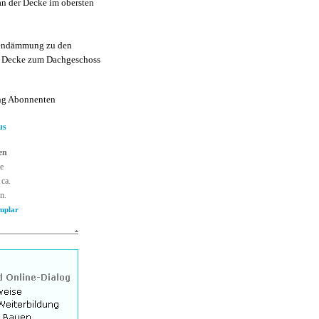
an der Decke im obersten
dendämmung zu den
ie Decke zum Dachgeschoss
ang Abonnenten
us
en
e
 ca.
n.
mplar