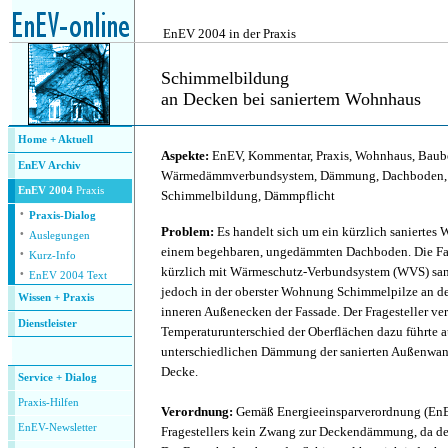
.
EnEV 2004 in der Praxis
Schimmelbildung
an Decken bei saniertem Wohnhaus
.
Home + Aktuell
Aspekte:
EnEV, Kommentar, Praxis, Wohnhaus, Baube
EnEV Archiv
Wärmedämmverbundsystem, Dämmung, Dachboden, o
EnEV 2004
Praxis
Schimmelbildung, Dämmpflicht
·
Praxis-Dialog
·
Problem:
Es handelt sich um ein kürzlich saniertes
Auslegungen
·
einem begehbaren, ungedämmten Dachboden. Die Fa
Kurz-Info
·
kürzlich mit Wärmeschutz-Verbundsystem (WVS) sani
EnEV 2004 Text
jedoch in der oberster Wohnung Schimmelpilze an d
Wissen + Praxis
inneren Außenecken der Fassade. Der Fragesteller ver
Dienstleister
Temperaturunterschied der Oberflächen dazu führte 
.
unterschiedlichen Dämmung der sanierten Außenwa
Decke.
Service + Dialog
P
raxis-Hilfen
Verordnung:
Gemäß Energieeinsparverordnung (EnEV
E
nEV-Newsletter
Fragestellers kein Zwang zur Deckendämmung, da de