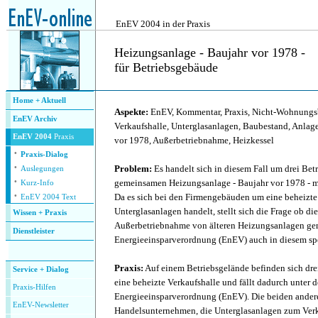
.
EnEV 2004 in der Praxis
Heizungsanlage - Baujahr vor 1978 -
für Betriebsgebäude
.
Home + Aktuell
Aspekte:
EnEV, Kommentar, Praxis, Nicht-Wohnungs
EnEV Archiv
Verkaufshalle, Unterglasanlagen, Baubestand, Anlag
EnEV 2004
Praxis
vor 1978, Außerbetriebnahme, Heizkessel
·
Praxis-Dialog
·
Problem:
Es handelt sich in diesem Fall um drei Bet
Auslegungen
·
gemeinsamen Heizungsanlage - Baujahr vor 1978 - m
Kurz-Info
·
Da es sich bei den Firmengebäuden um eine beheizte
EnEV 2004 Text
Unterglasanlagen handelt, stellt sich die Frage ob die
Wissen + Praxis
Außerbetriebnahme von älteren Heizungsanlagen g
Dienstleister
Energieeinsparverordnung (EnEV) auch in diesem spez
.
Praxis:
Auf einem Betriebsgelände befinden sich drei
Service + Dialog
eine beheizte Verkaufshalle und fällt dadurch unter 
P
raxis-Hilfen
Energieeinsparverordnung (EnEV). Die beiden ander
E
nEV-Newsletter
Handelsunternehmen, die Unterglasanlagen zum Verk