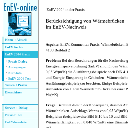
.
EnEV 2004 in der Praxis
Berücksichtigung von Wärmebrücken
im EnEV-Nachweis
.
Home + Aktuell
Aspekte:
EnEV, Kommentar, Praxis, Wärmebrücken,
EnEV Archiv
4108 Beiblatt 2
EnEV 2004
Praxis
·
Problem:
Bei den Berechnungen für die Nachweise
Praxis-Dialog
·
Energieeinsparverordnung (EnEV) sind für den Wär
Auslegungen
·
0,05 W/(m²K) die Ausführungsbeispiele nach DIN 41
Kurz-Info
·
und Energie-Einsparung in Gebäuden - Wärmebrücke
EnEV 2004 Text
Ausführungsbeispiele) zu beachten. Einige Beispiel
Wissen + Praxis
Aufbauten von 10 cm Wärmedämm-Dicke bei einer Wä
Dienstleister
W/(mK).
.
Frage:
Bedeutet dies in der Konsequenz, dass bei A
Service + Dialog
Wärmebrücken-Aufschlags-Wertes von 0,05 W/(m²K),
P
raxis-Hilfen
Beispielen (beispielsweise Bild B.10 bis 16 und Bild
Wärmeleitfähigkeit von 0,040 W/(mK), eine Dämmsto
E
nEV-Newsletter
ist?