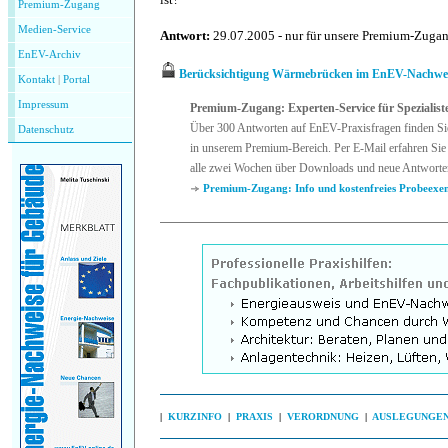
Premium-Zugang
Medien-Service
Antwort:
29.07.2005 - nur für unsere Premium-Zuga
EnEV-Archiv
Berücksichtigung Wärmebrücken im EnEV-Nachwe
Kontakt
|
P
ortal
Impressum
Premium-Zugang: Experten-Service für Spezialist
Über 300 Antworten auf EnEV-Praxisfragen finden Si
Datenschutz
in unserem Premium-Bereich. Per E-Mail erfahren Sie 
alle zwei Wochen über Downloads und neue Antworte
Premium-Zugang: Info und kostenfreies Probeexe
|
KURZINFO
|
PRAXIS
|
VERORDNUNG
|
AUSLEGUNGE