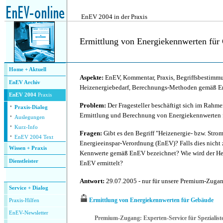
.
EnEV 2004 in der Praxis
Ermittlung von Energiekennwerten für
.
Home + Aktuell
Aspekte:
EnEV, Kommentar, Praxis, Begriffsbestimm
EnEV Archiv
Heizenergiebedarf, Berechnungs-Methoden gemäß 
EnEV 2004
Praxis
·
Problem:
Der Fragesteller beschäftigt sich im Rahme
Praxis-Dialog
·
Ermittlung und Berechnung von Energiekennwerten 
Auslegungen
·
Kurz-Info
Fragen:
Gibt es den Begriff "Heizenergie- bzw. Str
·
EnEV 2004 Text
Energieeinspar-Verordnung (EnEV)? Falls dies nicht z
Wissen + Praxis
Kennwerte gemäß EnEV bezeichnet? Wie wird der H
Dienstleister
EnEV ermittelt?
.
Antwort:
29.07.2005 - nur für unsere Premium-Zuga
Service + Dialog
Ermittlung von Energiekennwerten für Gebäude
P
raxis-Hilfen
E
nEV-Newsletter
Premium-Zugang: Experten-Service für Spezialist