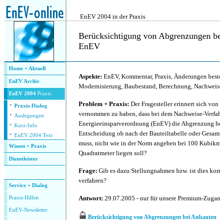
.
EnEV 2004 in der Praxis
Berücksichtigung von Abgrenzungen b
EnEV
.
Home + Aktuell
Aspekte:
EnEV, Kommentar, Praxis, Änderungen best
EnEV Archiv
Modernisierung, Baubestand, Berechnung, Nachweis
EnEV 2004
Praxis
·
Problem + Praxis:
Der Fragesteller erinnert sich von
Praxis-Dialog
·
vernommen zu haben, dass bei dem Nachweise-Verfa
Auslegungen
·
Energieeinsparverordnung (EnEV) die Abgrenzung be
Kurz-Info
·
Entscheidung ob nach der Bauteiltabelle oder Gesam
EnEV 2004 Text
muss, nicht wie in der Norm angeben bei 100 Kubikm
Wissen + Praxis
Quadratmeter liegen soll?
Dienstleister
.
Frage:
Gib es dazu Stellungnahmen bzw. ist dies korr
verfahren?
Service + Dialog
Antwort:
29.07.2005 - nur für unsere Premium-Zuga
P
raxis-Hilfen
E
nEV-Newsletter
Berücksichtigung von Abgrenzungen bei Anbauten