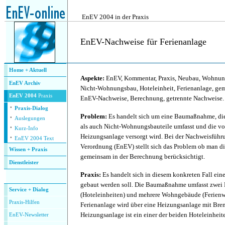
.
EnEV 2004 in der Praxis
EnEV-Nachweise für Ferienanlage
.
Home + Aktuell
Aspekte:
EnEV, Kommentar, Praxis, Neubau, Wohnun
EnEV Archiv
Nicht-Wohnungsbau, Hoteleinheit, Ferienanlage, ge
EnEV 2004
Praxis
EnEV-Nachweise, Berechnung, getrennte Nachweise.
·
Praxis-Dialog
·
Problem:
Es handelt sich um eine Baumaßnahme, d
Auslegungen
·
als auch Nicht-Wohnungsbauteile umfasst und die v
Kurz-Info
·
Heizungsanlage versorgt wird. Bei der Nachweisführ
EnEV 2004 Text
Verordnung (EnEV) stellt sich das Problem ob man di
Wissen + Praxis
gemeinsam in der Berechnung berücksichtigt.
Dienstleister
.
Praxis:
Es handelt sich in diesem konkreten Fall ein
gebaut werden soll. Die Baumaßnahme umfasst zwe
Service + Dialog
(Hoteleinheiten) und mehrere Wohngebäude (Ferien
P
raxis-Hilfen
Ferienanlage wird über eine Heizungsanlage mit Bren
Heizungsanlage ist ein einer der beiden Hoteleinheit
E
nEV-Newsletter