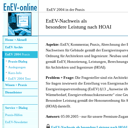
.
EnEV 2004 in der Praxis
EnEV-Nachweis als
besondere Leistung nach HOAI
.
Home + Aktuell
Aspekte:
EnEV, Kommentar, Praxis, Abrechnung der E
EnEV Archiv
Nachweisen für Gebäude gemäß der Energieeinsparv
EnEV 2004
Praxis
Ordnung für Architekten und Ingenieure. Neubau un
·
gemäß EnEV, Honorierung, Leistungen, Berechnung
Praxis-Dialog
·
für Architekten und Ingenieure (HOAI).
Auslegungen
·
Kurz-Info
·
Problem + Frage:
Die Fragesteller sind ein Architek
EnEV 2004 Text
Sie fragen inwieweit die Erstellung von Energienac
Wissen + Praxis
Energieeinsparverordnung (EnEV) §13 „Ausweise üb
Dienstleister
Wärmebedarf, Energieverbrauchskennwerte“ eine Gru
.
Besondere Leistung gemäß der Honorarordnung für A
(HOAI) darstellt.
Service + Dialog
P
raxis-Hilfen
Antwort:
05.09.2005 - nur für unsere Premium-Zuga
E
nEV-Newsletter
EnEV-Nachweis als besondere Leistung nach HOAI