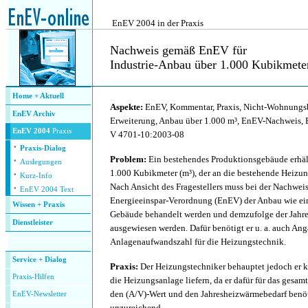
.
EnEV 2004 in der Praxis
Nachweis gemäß EnEV für
Industrie-Anbau über 1.000 Kubikmete
.
Home + Aktuell
Aspekte:
EnEV, Kommentar, Praxis, Nicht-Wohnungsb
EnEV Archiv
Erweiterung, Anbau über 1.000 m³, EnEV-Nachweis
EnEV 2004
Praxis
V 4701-10:2003-08
·
Praxis-Dialog
·
Problem:
Ein bestehendes Produktionsgebäude erhäl
Auslegungen
·
1.000 Kubikmeter (m³), der an die bestehende Heizu
Kurz-Info
·
Nach Ansicht des Fragestellers muss bei der Nachwe
EnEV 2004 Text
Energieeinspar-Verordnung (EnEV) der Anbau wie ein
Wissen + Praxis
Gebäude behandelt werden und demzufolge der Jahre
Dienstleister
ausgewiesen werden. Dafür benötigt er u. a. auch An
.
Anlagenaufwandszahl für die Heizungstechnik.
Service + Dialog
Praxis:
Der Heizungstechniker behauptet jedoch er 
P
raxis-Hilfen
die Heizungsanlage liefern, da er dafür für das gesa
den (A/V)-Wert und den Jahresheizwärmebedarf benö
E
nEV-Newsletter
unzureichend.