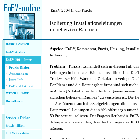
.
EnEV 2004 in der Praxis
Isolierung Installationsleitungen
in beheizten Räumen
.
Home + Aktuell
Aspekte:
EnEV, Kommentar, Praxis, Heizung, Installa
EnEV Archiv
Isolierung
EnEV 2004
Praxis
·
Problem + Praxis:
Es handelt sich in diesem Fall um
Praxis-Dialog
·
Leitungen in beheizten Räumen installiert sind. Die 
Auslegungen
·
Trinkwasser Kalt, Warm und Zirkulation verlegt. Die 
Kurz-Info
·
Der Planer und die Heizungsbaufirma sind sich nicht 
EnEV 2004 Text
in Anhang 5 Tabellenzeile 6 der Energieeinsparvero
Wissen + Praxis
zwischen beheizten Räumen" zu verstehen ist. Die H
Dienstleister
als Ausführende auch die Steigeleitungen, die in Inst
.
Hauptverteil-Leitungen die in Abkofferungen unter d
50 Prozent zu isolieren. Der Fragesteller hat die En
Service + Dialog
dahingehend verstanden, dass die Leitungen zu 100 P
P
raxis-Hilfen
müssen.
E
nEV-Newsletter