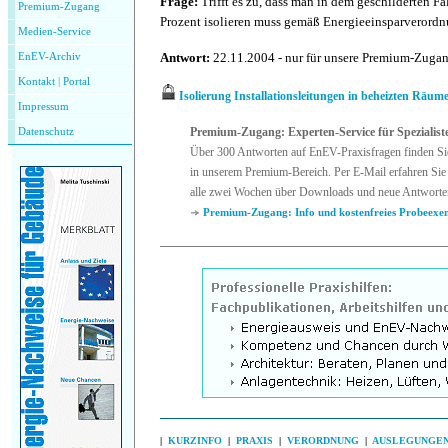
Frage:
Trifft es zu, dass man in dem geschilderten F
Premium-Zugang
Prozent isolieren muss gemäß Energieeinsparverord
Medien-Service
Antwort:
22.11.2004 - nur für unsere Premium-Zuga
EnEV-Archiv
Kontakt
|
P
ortal
Isolierung Installationsleitungen in beheizten Räum
Impressum
Premium-Zugang: Experten-Service für Spezialist
Datenschutz
Über 300 Antworten auf EnEV-Praxisfragen finden Si
in unserem Premium-Bereich. Per E-Mail erfahren Sie 
alle zwei Wochen über Downloads und neue Antworte
Premium-Zugang: Info und kostenfreies Probeexe
|
KURZINFO
|
PRAXIS
|
VERORDNUNG
|
AUSLEGUNGE