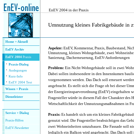
.
EnEV 2004 in der Praxis
Umnutzung kleines Fabrikgebäude in
.
Home + Aktuell
Aspekte:
EnEV, Kommentar, Praxis, Baubestand, Ni
EnEV Archiv
Umnutzung, kleines Wohngebäude, zwei Wohneinhei
EnEV 2004
Praxis
Sanierung, Dacherneuerung, EnEV-Anforderungen
·
Praxis-Dialog
Problem:
Ein Nicht-Wohngebäude soll in zwei Woh
·
Auslegungen
Dabei sollen insbesondere in den Innenräumen baul
·
Kurz-Info
vorgenommen werden. Das Dach soll erneuert werden
·
EnEV 2004 Text
angebracht. Es stellt sich die Frage ob bei dieser U
Wissen + Praxis
der Energieeinsparverordnung (EnEV) eingehalten we
Dienstleister
Fragesteller würde in diesem Fall der Charakter des 
.
Wirtschaftlichkeit der Umnutzungsmaßnahmen in Frag
Service + Dialog
Praxis:
Es handelt sich um ein kleines Fabrikgebäud
genutzt wird. Die Fragesteller beabsichtigen das Ge
P
raxis-Hilfen
zwei Wohneinheiten umzubauen. Die Fassade soll nic
E
nEV-Newsletter
lediglich ein Balkon wird angebracht. Das Dach soll