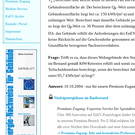
e
Premium-Zugang
Gebäudenutzfläche ab. Der berechnete Q
-Wert unter
P
Medien-Service
Gebäudenutzfläche liegt bei ca. 150 kWh/(m²·a) und
EnEV-Archiv
zulässigen Wert. Berechnet man dasselbe Gebäude j
Kontakt
|
P
ortal
so liegt der Q
-Wert ca. 30 Prozent über dem zulässi
P
Impressum
D.h. das Gebäude erfüllt die Anforderungen der En
keine Rücksicht auf die Geschosshöhe genommen wir
Datenschutz
Grundfläche bezogenen Nachweisverfahren.
Frage:
Trifft es zu, dass dieses Wohngebäude den St
im Bestand gemäß KfW-Kriterien erfüllt und somit z
Teilschuldenerlass berechtigt, wenn der berechnet Ja
unter 95,7 kWh/(m²·a) liegt?
Antwort:
10.10.2004 - nur für unsere Premium-Zuga
Niedrigenergiehaus im Baubestand
Premium-Zugang: Experten-Service für Spezialist
Über 300 Antworten auf EnEV-Praxisfragen finden Si
in unserem Premium-Bereich. Per E-Mail erfahren Sie 
alle zwei Wochen über Downloads und neue Antworte
Premium-Zugang: Info und kostenfreies Probeexe