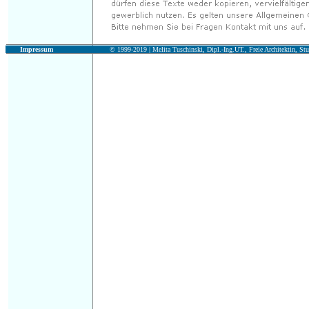
Impressum
© 1999-2019 |
Melita Tuschinski, Dipl.-Ing.UT., Freie Architektin, Stu