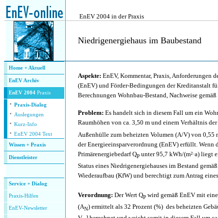
.
EnEV 2004 in der Praxis
Niedrigenergiehaus im Baubestand
.
Home + Aktuell
Aspekte:
EnEV, Kommentar, Praxis, Anforderungen d
EnEV Archiv
(EnEV) und Förder-Bedingungen der Kreditanstalt fü
EnEV 2004
Praxis
Berechnungen Wohnbau-Bestand, Nachweise gemä
·
Praxis-Dialog
·
Problem:
Es handelt sich in diesem Fall um ein Woh
Auslegungen
·
Raumhöhen von ca. 3,50 m und einem Verhältnis de
Kurz-Info
·
Außenhülle zum beheizten Volumen (A/V) von 0,55 
EnEV 2004 Text
der Energieeinsparverordnung (EnEV) erfüllt. Wenn d
Wissen + Praxis
Primärenergiebedarf Q
unter 95,7 kWh/(m²·a) liegt
P
Dienstleister
Status eines Niedrigenergiehauses im Bestand gemäß 
.
Wiederaufbau (KfW) und berechtigt zum Antrag eines 
Service + Dialog
Verordnung:
Der Wert Q
wird gemäß EnEV mit einer
P
raxis-Hilfen
P
(A
) ermittelt als 32 Prozent (%) des beheizten Geb
E
nEV-Newsletter
N
V
] berechnet und weicht somit in diesem Fall um ca