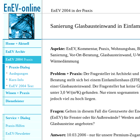
.
EnEV 2004 in der Praxis
Sanierung Glasbausteinwand in Einfam
.
Home + Aktuell
Aspekte:
EnEV, Kommentar, Praxis, Wohnungsbau, B
EnEV Archiv
Sanierung, Vor-Ort-Beratung, Glasbausteinwand, U-
EnEV 2004
Praxis
Wärmedämmung
·
Praxis-Dialog
·
Problem + Praxis:
Der Fragesteller ist Architekt und
Auslegungen
·
Beratung stellt sich bei einem Einfamilienhaus (EFH
Kurz-Info
·
einer Glasbausteinwand. Der Fragesteller hat keine 
EnEV 2004 Text
unter 3,0 W/(m²K) gefunden. Nur einen sogenannten 
Wissen + Praxis
jedoch viel zu hoch liegen.
Dienstleister
.
Fragen:
Gelten in diesem Fall die Grenzwerte der E
(EnEV) für Fenster oder für Außenwände? Werden 
Service + Dialog
Glasbausteine angeboten?
P
raxis-Hilfen
E
nEV-Newsletter
Antwort:
10.03.2006 - nur für unsere Premium-Zug