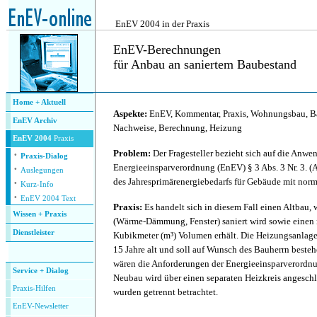
.
EnEV 2004 in der Praxis
EnEV-Berechnungen
für Anbau an saniertem Baubestand
.
.
Home + Aktuell
Aspekte:
EnEV, Kommentar, Praxis, Wohnungsbau, B
EnEV Archiv
Nachweise, Berechnung, Heizung
EnEV 2004
Praxis
·
Problem:
Der Fragesteller bezieht sich auf die Anwe
Praxis-Dialog
·
Energieeinsparverordnung (EnEV) § 3 Abs. 3 Nr. 3.
Auslegungen
·
des Jahresprimärenergiebedarfs für Gebäude mit nor
Kurz-Info
·
EnEV 2004 Text
Praxis:
Es handelt sich in diesem Fall einen Altbau,
Wissen + Praxis
(Wärme-Dämmung, Fenster) saniert wird sowie einen
Dienstleister
Kubikmeter (m³) Volumen erhält. Die Heizungsanlage 
.
15 Jahre alt und soll auf Wunsch des Bauherrn besteh
wären die Anforderungen der Energieeinsparverordnu
Service + Dialog
Neubau wird über einen separaten Heizkreis angesch
P
raxis-Hilfen
wurden getrennt betrachtet.
E
nEV-Newsletter