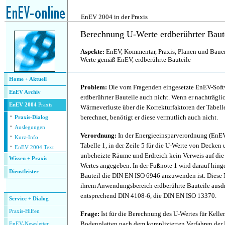
.
EnEV 2004 in der Praxis
Berechnung U-Werte erdberührter Baut
Aspekte:
EnEV, Kommentar, Praxis,
Planen und Baue
Werte gemäß EnEV, erdberührte Bauteile
Home + Aktuell
Problem:
Die vom Fragenden eingesetzte EnEV-Soft
EnEV Archiv
erdberührter Bauteile auch nicht. Wenn er nachträgli
EnEV 2004
Praxis
Wärmeverluste über die Korrekturfaktoren der Tabell
·
berechnet, benötigt er diese vermutlich auch nicht.
Praxis-Dialog
·
Auslegungen
·
Verordnung:
In der Energieeinsparverordnung (EnEV)
Kurz-Info
·
Tabelle 1, in der Zeile 5 für die U-Werte von Decke
EnEV 2004 Text
unbeheizte Räume und Erdreich kein Verweis auf di
Wissen + Praxis
Wertes angegeben. In der Fußnote 1 wird darauf hing
Dienstleister
Bauteil die DIN EN ISO 6946 anzuwenden ist. Diese 
.
ihrem Anwendungsbereich erdberührte Bauteile ausdrü
entsprechend DIN 4108-6, die DIN EN ISO 13370.
Service + Dialog
P
raxis-Hilfen
Frage:
Ist für die Berechnung des U-Wertes für Kell
Bodenplatten nach dem komplizierten Verfahren de
E
nEV-Newsletter