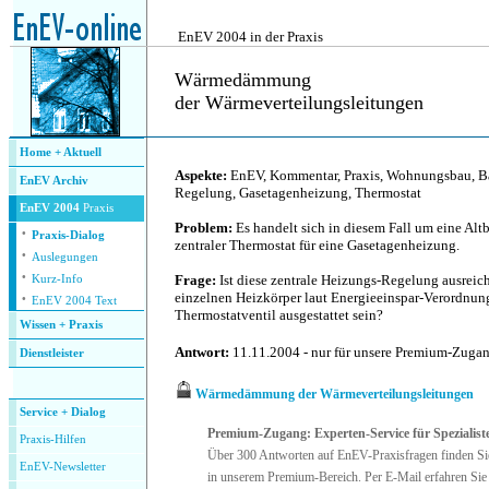
.
EnEV 2004 in der Praxis
Wärmedämmung
der Wärmeverteilungsleitungen
.
Home + Aktuell
Aspekte:
EnEV, Kommentar, Praxis, Wohnungsbau, B
EnEV Archiv
Regelung, Gasetagenheizung, Thermostat
EnEV 2004
Praxis
Problem:
Es handelt sich in diesem Fall um eine A
·
Praxis-Dialog
zentraler Thermostat für eine Gasetagenheizung.
·
Auslegungen
·
Frage:
Ist diese zentrale Heizungs-Regelung ausreic
Kurz-Info
·
einzelnen Heizkörper laut Energieeinspar-Verordnu
EnEV 2004 Text
Thermostatventil ausgestattet sein?
Wissen + Praxis
Antwort:
11.11.2004 - nur für unsere Premium-Zuga
Dienstleister
.
Wärmedämmung der Wärmeverteilungsleitungen
Service + Dialog
Premium-Zugang: Experten-Service für Spezialist
P
raxis-Hilfen
Über 300 Antworten auf EnEV-Praxisfragen finden Si
E
nEV-Newsletter
in unserem Premium-Bereich. Per E-Mail erfahren Sie 