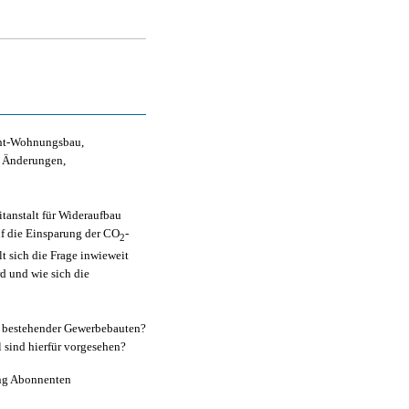
cht-Wohnungsbau,
e Änderungen,
tanstalt für Wideraufbau
f die Einsparung der CO
-
2
t sich die Frage inwieweit
d und wie sich die
g bestehender Gewerbebauten?
l sind hierfür vorgesehen?
ang Abonnenten