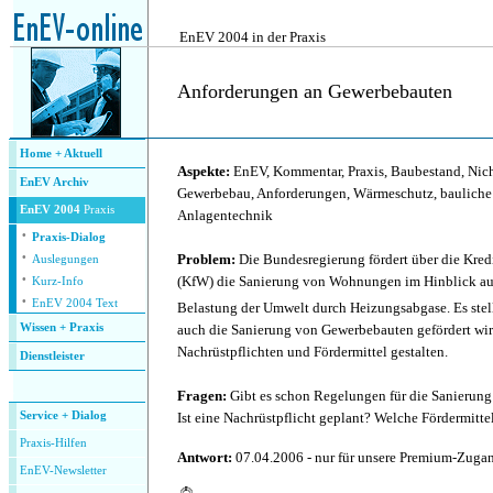
.
EnEV 2004 in der Praxis
Anforderungen an Gewerbebauten
.
Home + Aktuell
Aspekte:
EnEV, Kommentar, Praxis, Baubestand, Ni
EnEV Archiv
Gewerbebau, Anforderungen, Wärmeschutz, baulich
EnEV 2004
Praxis
Anlagentechnik
·
Praxis-Dialog
·
Problem:
Die Bundesregierung fördert über die Kredi
Auslegungen
·
(KfW) die Sanierung von Wohnungen im Hinblick au
Kurz-Info
·
EnEV 2004 Text
Belastung der Umwelt durch Heizungsabgase. Es stell
auch die Sanierung von Gewerbebauten gefördert wir
Wissen + Praxis
Nachrüstpflichten und Fördermittel gestalten.
Dienstleister
.
Fragen:
Gibt es schon Regelungen für die Sanierun
Ist eine Nachrüstpflicht geplant? Welche Fördermitte
Service + Dialog
P
raxis-Hilfen
Antwort:
07.04.2006 - nur für unsere Premium-Zug
E
nEV-Newsletter