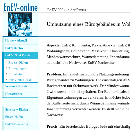
.
EnEV 2004 in der Praxis
Umnutzung eines Bürogebäudes in Wo
.
Home + Aktuell
Aspekte:
EnEV, Kommentar, Praxis, Aspekte: EnEV, K
EnEV Archiv
Wohnungsbau, Baubestand, Massivbau, Umnutzung,
EnEV 2004
Praxis
Mindestwärmeschutz, Wärmedämmung, Innendämmu
·
baurechtliche Nachweise, EnEV-Nachweise
Praxis-Dialog
·
Auslegungen
·
Problem:
Es handelt sich um die Nutzungsänderung
Kurz-Info
·
Bürogebäudes zu Wohnungen. Die einschaligen Auß
EnEV 2004 Text
Backsteinen mit Sichtmauerwerk. Der Mindestwärme
Wissen + Praxis
2 wird soweit nicht eingehalten. Der Bauherr beabsi
Dienstleister
Eigentumswohnungen zu verkaufen. Er möchte jedoc
.
der Außenseite nicht durch Wärmedämmung verändern
Innendämmung verzichtet werden. Es stellt sich die 
Service + Dialog
Nachweise.
P
raxis-Hilfen
E
nEV-Newsletter
Praxis:
Ein bestehendes Bürogebäude mit einschali