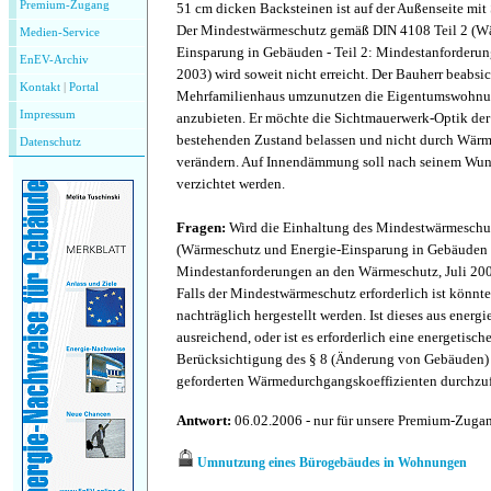
Premium-Zugang
51 cm dicken Backsteinen ist auf der Außenseite mit
Der Mindestwärmeschutz gemäß DIN 4108 Teil 2 (W
Medien-Service
Einsparung in Gebäuden - Teil 2: Mindestanforderun
EnEV-Archiv
2003) wird soweit nicht erreicht. Der Bauherr beabsi
Kontakt
|
P
ortal
Mehrfamilienhaus umzunutzen die Eigentumswohnu
Impressum
anzubieten. Er möchte die Sichtmauerwerk-Optik der
bestehenden Zustand belassen und nicht durch Wä
Datenschutz
verändern. Auf Innendämmung soll nach seinem Wun
verzichtet werden.
Fragen:
Wird die Einhaltung des Mindestwärmeschut
(Wärmeschutz und Energie-Einsparung in Gebäuden -
Mindestanforderungen an den Wärmeschutz, Juli 200
Falls der Mindestwärmeschutz erforderlich ist könn
nachträglich hergestellt werden. Ist dieses aus energi
ausreichend, oder ist es erforderlich eine energetis
Berücksichtigung des § 8 (Änderung von Gebäuden) 
geforderten Wärmedurchgangskoeffizienten durchzu
Antwort:
06.02.2006 - nur für unsere Premium-Zug
Umnutzung eines Bürogebäudes in Wohnungen