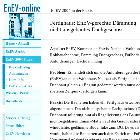
.
EnEV 2004 in der Praxis
Fertighaus: EnEV-gerechte Dämmung
nicht ausgebautes Dachgeschoss
.
Home + Aktuell
Aspekte:
EnEV, Kommentar, Praxis, Neubau, Wohnung
EnEV Archiv
Rohbauabnahme, Dämmung Dachgeschoss, Fußbode
EnEV 2004
Praxis
Anforderungen Dachdämmung
·
Praxis-Dialog
·
Problem:
Es handelt sich um die Anforderungen der
Auslegungen
·
(EnEV) an einen Wohnhaus-Neubau als Fertighaus in
Kurz-Info
·
Dachhaut gleich zu Beginn gedämmt werden muss ode
EnEV 2004 Text
späteren Zeitpunkt erfolgen kann.
Wissen + Praxis
Dienstleister
Praxis:
Die Bauherren haben ein Fertighaus erworbe
.
abgenommen. Das nicht ausgebaute Dachgeschoss (DG
Dachhautisolierung, war als Regelleistung des Bauträ
Service + Dialog
nichtbegehbaren Dämm-Matten auf der Geschossdecke
P
raxis-Hilfen
winddichte, gedämmte Bodenluke zum DG. Da es als
wurde, haben die Bauherren auch den Estrich mit F
E
nEV-Newsletter
Verputzen der Wände während der Bauzeit mit in Auft