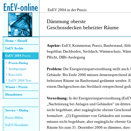
.
EnEV 2004 in der Praxis
Dämmung oberste
Geschossdecken beheizter Räume
.
Home + Aktuell
Aspekte:
EnEV, Kommentar, Praxis, Baubestand, Altb
EnEV Archiv
begehbar, Dachboden, Steildach, Wärmeschutz, W
EnEV 2004
Praxis
Pflicht, DIBt-Auslegung
·
Praxis-Dialog
·
Problem:
Die Energieeinsparverordnung stellt auch
Auslegungen
·
Gebäude. Bis Ende 2006 müssen dementsprechend di
Kurz-Info
·
beheizten Räume im Baubestand gedämmt werden. Es s
EnEV 2004 Text
einem Dachgeschoss das Steildach entsprechend ge
Wissen + Praxis
Dienstleister
Verordnung:
In der Energieeinsparverordnung (EnEV)
.
„Nachrüstung bei Anlagen und Gebäuden“ im dritten 
nicht begehbare, aber zugängliche oberste Geschoss
Service + Dialog
formuliert: „(3) Eigentümer von Gebäuden mit norm
P
raxis-Hilfen
müssen nicht begehbare, aber zugängliche oberste G
E
nEV-Newsletter
Räume bis zum 31. Dezember 2006 so dämmen, dass 