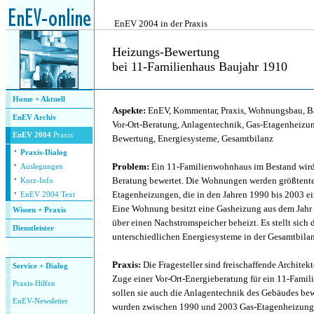
.
EnEV 2004 in der Praxis
Heizungs-Bewertung
bei 11-Familienhaus Baujahr 1910
.
Home + Aktuell
Aspekte:
EnEV, Kommentar, Praxis, Wohnungsbau, Ba
EnEV Archiv
Vor-Ort-Beratung, Anlagentechnik, Gas-Etagenheizun
EnEV 2004
Praxis
Bewertung, Energiesysteme, Gesamtbilanz
·
Praxis-Dialog
·
Problem:
Ein 11-Familienwohnhaus im Bestand wird
Auslegungen
·
Beratung bewertet. Die Wohnungen werden größtentei
Kurz-Info
·
Etagenheizungen, die in den Jahren 1990 bis 2003 ei
EnEV 2004 Text
Eine Wohnung besitzt eine Gasheizung aus dem Jahr 
Wissen + Praxis
über einen Nachstromspeicher beheizt. Es stellt sich 
Dienstleister
unterschiedlichen Energiesysteme in der Gesamtbilan
.
Praxis:
Die Fragesteller sind freischaffende Architek
Service + Dialog
Zuge einer Vor-Ort-Energieberatung für ein 11-Fami
P
raxis-Hilfen
sollen sie auch die Anlagentechnik des Gebäudes b
E
nEV-Newsletter
wurden zwischen 1990 und 2003 Gas-Etagenheizungen