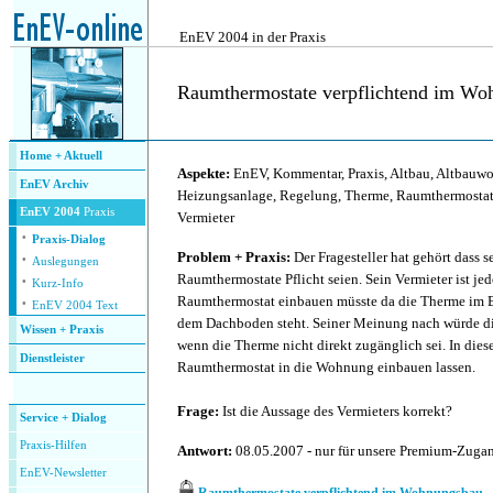
.
EnEV 2004 in der Praxis
Raumthermostate verpflichtend im Wo
.
Home + Aktuell
Aspekte:
EnEV, Kommentar, Praxis, Altbau, Altbauw
EnEV Archiv
Heizungsanlage, Regelung, Therme, Raumthermostat,
EnEV 2004
Praxis
Vermieter
·
Praxis-Dialog
·
Problem + Praxis:
Der Fragesteller hat gehört dass 
Auslegungen
·
Raumthermostate Pflicht seien. Sein Vermieter ist jed
Kurz-Info
·
Raumthermostat einbauen müsste da die Therme im 
EnEV 2004 Text
dem Dachboden steht. Seiner Meinung nach würde di
Wissen + Praxis
wenn die Therme nicht direkt zugänglich sei. In die
Dienstleister
Raumthermostat in die Wohnung einbauen lassen.
.
Frage:
Ist die Aussage des Vermieters korrekt?
Service + Dialog
P
raxis-Hilfen
Antwort:
08.05.2007 - nur für unsere Premium-Zug
E
nEV-Newsletter