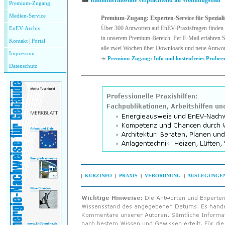
Raumthermostate verpflichtend im Wohnungsbau
Premium-Zugang
Medien-Service
Premium-Zugang: Experten-Service für Speziali
Über 300 Antworten auf EnEV-Praxisfragen finden 
EnEV-Archiv
in unserem Premium-Bereich. Per E-Mail erfahren S
Kontakt
|
P
ortal
alle zwei Wochen über Downloads und neue Antwor
Impressum
Premium-Zugang: Info und kostenfreies Probee
Datenschutz
|
KURZINFO
|
PRAXIS
|
VERORDNUNG
|
AUSLEGUNGE