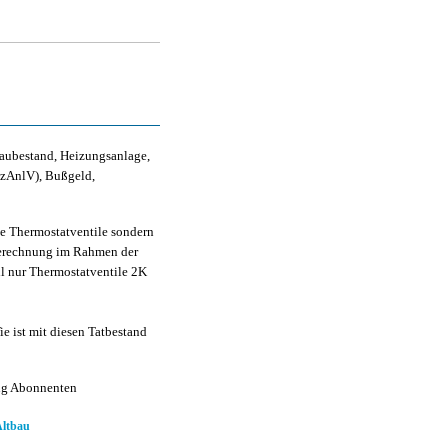
aubestand, Heizungsanlage,
zAnlV), Bußgeld,
e Thermostatventile sondern
 Berechnung im Rahmen der
ll nur Thermostatventile 2K
ie ist mit diesen Tatbestand
ng Abonnenten
Altbau