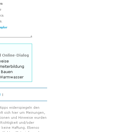
en
e
ca.
n.
mplar
N
|