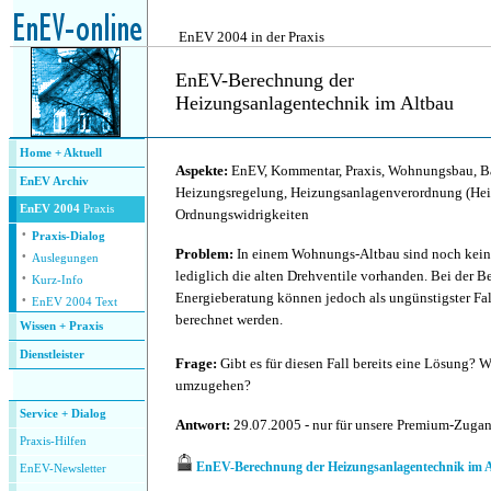
.
EnEV 2004 in der Praxis
EnEV-Berechnung der
Heizungsanlagentechnik im Altbau
.
Home + Aktuell
Aspekte:
EnEV, Kommentar, Praxis, Wohnungsbau, B
EnEV Archiv
Heizungsregelung, Heizungsanlagenverordnung (Hei
EnEV 2004
Praxis
Ordnungswidrigkeiten
·
Praxis-Dialog
·
Problem:
In einem Wohnungs-Altbau sind noch kein
Auslegungen
·
lediglich die alten Drehventile vorhanden. Bei der
Kurz-Info
·
Energieberatung können jedoch als ungünstigster Fa
EnEV 2004 Text
berechnet werden.
Wissen + Praxis
Dienstleister
Frage:
Gibt es für diesen Fall bereits eine Lösung? W
.
umzugehen?
Service + Dialog
Antwort:
29.07.2005 - nur für unsere Premium-Zuga
P
raxis-Hilfen
EnEV-Berechnung der Heizungsanlagentechnik im 
E
nEV-Newsletter