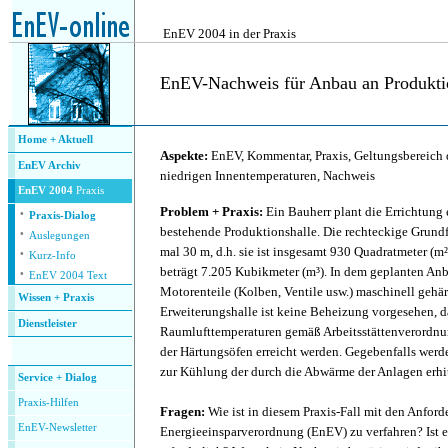
.
EnEV 2004 in der Praxis
EnEV-Nachweis für Anbau an Produkti
.
Home + Aktuell
Aspekte:
EnEV, Kommentar, Praxis, Geltungsbereich
EnEV Archiv
niedrigen Innentemperaturen, Nachweis
EnEV 2004
Praxis
·
Problem + Praxis:
Ein Bauherr plant die Errichtung
Praxis-Dialog
·
bestehende Produktionshalle. Die rechteckige Grundf
Auslegungen
·
mal 30 m, d.h. sie ist insgesamt 930 Quadratmeter (m
Kurz-Info
·
beträgt 7.205 Kubikmeter (m³). In dem geplanten Anb
EnEV 2004 Text
Motorenteile (Kolben, Ventile usw.) maschinell gehär
Wissen + Praxis
Erweiterungshalle ist keine Beheizung vorgesehen, da
Dienstleister
Raumlufttemperaturen gemäß Arbeitsstättenverordnu
.
der Härtungsöfen erreicht werden. Gegebenfalls werd
zur Kühlung der durch die Abwärme der Anlagen erhit
Service + Dialog
P
raxis-Hilfen
Fragen:
Wie ist in diesem Praxis-Fall mit den Anfor
E
nEV-Newsletter
Energieeinsparverordnung (EnEV) zu verfahren? Ist