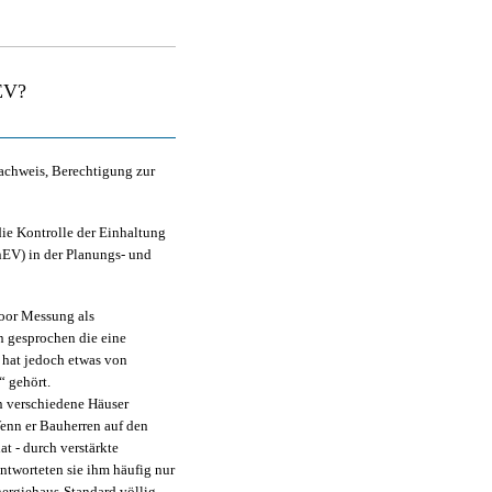
nEV?
chweis, Berechtigung zur
die Kontrolle der Einhaltung
EV) in der Planungs- und
Door Messung als
n gesprochen die eine
 hat jedoch etwas von
 gehört.
en verschiedene Häuser
 Wenn er Bauherren auf den
t - durch verstärkte
tworteten sie ihm häufig nur
nergiehaus-Standard völlig