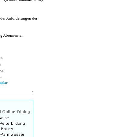
 der Anforderungen der
ng Abonnenten
en
e
ca.
n.
mplar