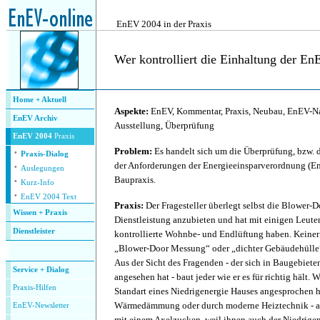
.
EnEV 2004 in der Praxis
Wer kontrolliert die Einhaltung der E
.
Home + Aktuell
Aspekte:
EnEV, Kommentar, Praxis, Neubau, EnEV-Na
EnEV Archiv
Ausstellung, Überprüfung
EnEV 2004
Praxis
·
Problem:
Es handelt sich um die Überprüfung, bzw. 
Praxis-Dialog
·
der Anforderungen der Energieeinsparverordnung (En
Auslegungen
·
Baupraxis.
Kurz-Info
·
EnEV 2004 Text
Praxis:
Der Fragesteller überlegt selbst die Blower-
Wissen + Praxis
Dienstleistung anzubieten und hat mit einigen Leute
Dienstleister
kontrollierte Wohnbe- und Endlüftung haben. Keiner
.
„Blower-Door Messung“ oder „dichter Gebäudehülle“
Aus der Sicht des Fragenden - der sich in Baugebiet
Service + Dialog
angesehen hat - baut jeder wie er es für richtig hält.
P
raxis-Hilfen
Standart eines Niedrigenergie Hauses angesprochen ha
Wärmedämmung oder durch moderne Heiztechnik - an
E
nEV-Newsletter
mit einem Axelzucken, weil ihnen auch der Niedrige