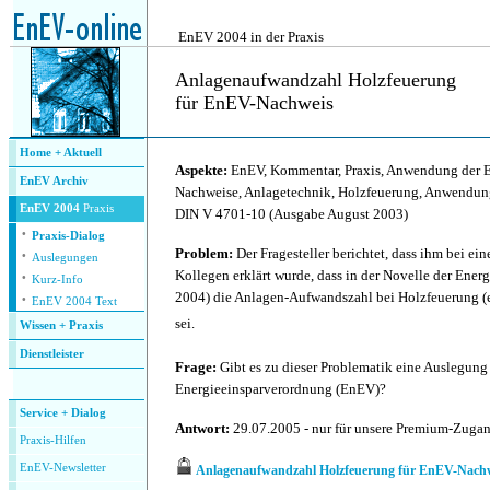
.
EnEV 2004 in der Praxis
Anlagenaufwandzahl Holzfeuerung
für EnEV-Nachweis
.
Home + Aktuell
Aspekte:
EnEV, Kommentar, Praxis, Anwendung der 
EnEV Archiv
Nachweise, Anlagetechnik, Holzfeuerung, Anwendu
EnEV 2004
Praxis
DIN V 4701-10 (Ausgabe August 2003)
·
Praxis-Dialog
·
Problem:
Der Fragesteller berichtet, dass ihm bei e
Auslegungen
·
Kollegen erklärt wurde, dass in der Novelle der Ene
Kurz-Info
·
2004) die Anlagen-Aufwandszahl bei Holzfeuerung (
EnEV 2004 Text
sei.
Wissen + Praxis
Dienstleister
Frage:
Gibt es zu dieser Problematik eine Auslegung
.
Energieeinsparverordnung (EnEV)?
Service + Dialog
Antwort:
29.07.2005 - nur für unsere Premium-Zuga
P
raxis-Hilfen
E
nEV-Newsletter
Anlagenaufwandzahl Holzfeuerung für EnEV-Nach