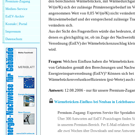
den berechneten Wärmebrücken, mit Wärmedurchgang
Premium-Zugang
W/(m²K) sich der zulässige Primärenergiebedarf im V
Medien-Service
angenommen Wert von 0,05 W/(m²K) nicht verändert. 
EnEV-Archiv
Heizwärmebedarf und der entsprechend zulässige Tr
Kontakt
|
P
ortal
verändern sich.
Aus der Sicht des Fragestellers würde das bedeuten, d
Impressum
denen es gleichgültig ist, ob im Zuge der Nachweis
Datenschutz
Verordnung (EnEV) der Wärmebrückenzuschlag klei
wird.
Fragen:
Welchen Einfluss haben die Wärmebrücken a
von Gebäuden gemäß den Berechnungen und Nachw
Energieeinsparverordnung (EnEV)? Können sich bei
Wärmebrückenverlustkoeffizienten (psi-Werte) auch 
Antwort:
12.08.2006 - nur für unsere Premium-Zug
Wärmebrücken-Einfluss bei Neubau in Leichtbauwe
Premium-Zugang: Experten-Service für Spezialist
Über 300 Antworten auf EnEV-Praxisfragen finden Si
in unserem Premium-Bereich. Per E-Mail erfahren Sie
alle zwei Wochen über Downloads und neue Antworte