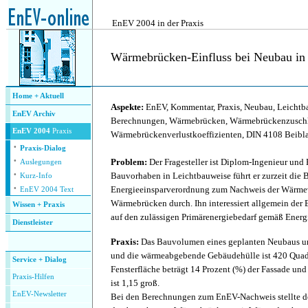
.
EnEV 2004 in der Praxis
Wärmebrücken-Einfluss bei Neubau in
.
Home + Aktuell
Aspekte:
EnEV, Kommentar, Praxis, Neubau, Leicht
EnEV Archiv
Berechnungen, Wärmebrücken, Wärmebrückenzusch
EnEV 2004
Praxis
Wärmebrückenverlustkoeffizienten,
DIN 4108 Beibla
·
Praxis-Dialog
·
Problem:
Der Fragesteller ist Diplom-Ingenieur und B
Auslegungen
·
Bauvorhaben in Leichtbauweise führt er zurzeit di
Kurz-Info
·
Energieeinsparverordnung zum Nachweis der Wärmev
EnEV 2004 Text
Wärmebrücken durch. Ihn interessiert allgemein der
Wissen + Praxis
auf den zulässigen Primärenergiebedarf gemäß Ener
Dienstleister
.
Praxis:
Das Bauvolumen eines geplanten Neubaus um
und die wärmeabgebende Gebäudehülle ist 420 Quadr
Service + Dialog
Fensterfläche beträgt 14 Prozent (%) der Fassade un
P
raxis-Hilfen
ist 1,15 groß.
E
nEV-Newsletter
Bei den Berechnungen zum EnEV-Nachweis stellte der 