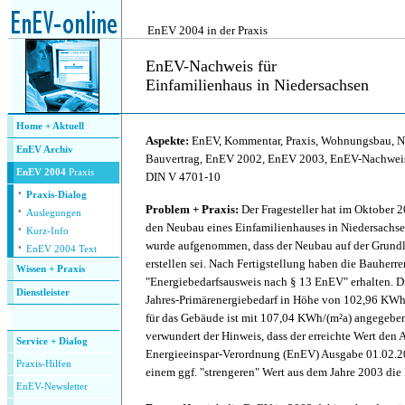
.
EnEV 2004 in der Praxis
EnEV-Nachweis für
Einfamilienhaus in Niedersachsen
.
Home + Aktuell
Aspekte:
EnEV, Kommentar, Praxis, Wohnungsbau, N
EnEV Archiv
Bauvertrag, EnEV 2002, EnEV 2003, EnEV-Nachweis,
EnEV 2004
Praxis
DIN V 4701-10
·
Praxis-Dialog
·
Problem + Praxis:
Der Fragesteller hat im Oktober 
Auslegungen
·
den Neubau eines Einfamilienhauses in Niedersachse
Kurz-Info
·
wurde aufgenommen, dass der Neubau auf der Grund
EnEV 2004 Text
erstellen sei. Nach Fertigstellung haben die Bauher
Wissen + Praxis
"Energiebedarfsausweis nach § 13 EnEV" erhalten. Di
Dienstleister
Jahres-Primärenergiebedarf in Höhe von 102,96 KWh/
.
für das Gebäude ist mit 107,04 KWh/(m²a) angegeben
verwundert der Hinweis, dass der erreichte Wert den
Service + Dialog
Energieeinspar-Verordnung (EnEV) Ausgabe 01.02.20
P
raxis-Hilfen
einem ggf. "strengeren" Wert aus dem Jahre 2003 die 
E
nEV-Newsletter