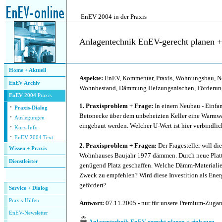
.
EnEV 2004 in der Praxis
Anlagentechnik EnEV-gerecht planen +
.
Home + Aktuell
Aspekte:
EnEV, Kommentar, Praxis, Wohnungsbau, 
EnEV Archiv
Wohnbestand, Dämmung Heizungsnischen, Förder
EnEV 2004
Praxis
·
1. Praxisproblem + Frage:
In einem Neubau - Einfam
Praxis-Dialog
·
Betonecke über dem unbeheizten Keller eine Warm
Auslegungen
·
eingebaut werden. Welcher U-Wert ist hier verbindli
Kurz-Info
·
EnEV 2004 Text
2. Praxisproblem + Fragen:
Der Fragesteller will d
Wissen + Praxis
Wohnhauses Baujahr 1977 dämmen. Durch neue Plat
Dienstleister
genügend Platz geschaffen. Welche Dämm-Materialien
.
Zweck zu empfehlen? Wird diese Investition als Ene
gefördert?
Service + Dialog
P
raxis-Hilfen
Antwort:
07.11.2005 - nur für unsere Premium-Zuga
E
nEV-Newsletter