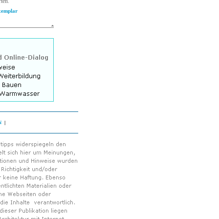
ten.
xemplar
N
|