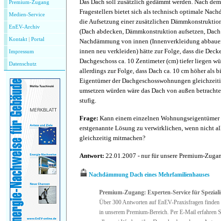
Das Dach soll zusätzlich gedämmt werden. Nach dem
Premium-Zugang
Fragestellers bietet sich als technisch optimale N
Medien-Service
die Aufsetzung einer zusätzlichen Dämmkonstruktio
EnEV-Archiv
(Dach abdecken, Dämmkonstruktion aufsetzen, Dach 
Kontakt
|
P
ortal
Nachdämmung von innen (Innenverkleidung abbau
innen neu verkleiden) hätte zur Folge, dass die Dec
Impressum
Dachgeschoss ca. 10 Zentimeter (cm) tiefer liegen wü
Datenschutz
allerdings zur Folge, dass Dach ca. 10 cm höher als b
Eigentümer der Dachgeschosswohnungen gleichzei
umsetzen würden wäre das Dach von außen betrachtet
stufig.
Frage:
Kann einem einzelnen Wohnungseigentümer v
erstgenannte Lösung zu verwirklichen, wenn nicht al
gleichzeitig mitmachen?
Antwort:
22.01.2007 - nur für unsere Premium-Zug
Nachdämmung Dach eines Mehrfamilienhauses
Premium-Zugang: Experten-Service für Speziali
Über 300 Antworten auf EnEV-Praxisfragen finden 
in unserem Premium-Bereich. Per E-Mail erfahren S