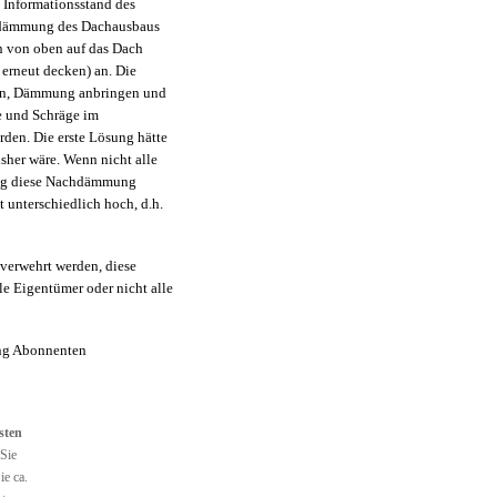
 Informationsstand des
achdämmung des Dachausbaus
n von oben auf das Dach
erneut decken) an. Die
en, Dämmung anbringen und
ke und Schräge im
rden. Die erste Lösung hätte
isher wäre. Wenn nicht alle
tig diese Nachdämmung
 unterschiedlich hoch, d.h.
erwehrt werden, diese
le Eigentümer oder nicht alle
ang Abonnenten
sten
Sie
ie ca.