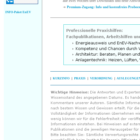
alle zwei Wochen über Downloads und neue Antwor
Premium-Zugang: Info und kostenfreies Probee
INFO-Paket EnEV
|
KURZINFO
|
PRAXIS
|
VERORDNUNG
|
AUSLEGUNGE