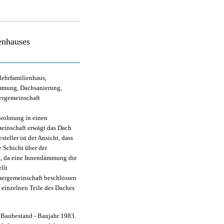
enhauses
ehrfamilienhaus,
mmung, Dachsanierung,
ergemeinschaft
chwohnung in einen
einschaft erwägt das Dach
eller ist der Ansicht, dass
 Schicht über der
i, da eine Innendämmung die
llt
mergemeinschaft beschlossen
 einzelnen Teile des Daches
 Baubestand - Baujahr 1983.