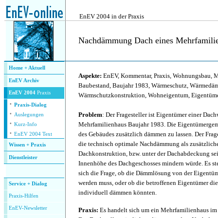
.
EnEV 2004 in der Praxis
Nachdämmung Dach eines Mehrfamili
.
Home + Aktuell
Aspekte:
EnEV, Kommentar, Praxis, Wohnungsbau, M
EnEV Archiv
Baubestand, Baujahr 1983, Wärmeschutz, Wärmedä
EnEV 2004
Praxis
Wärmschutzkonstruktion, Wohneigentum, Eigentüm
·
Praxis-Dialog
·
Problem
: Der Fragesteller ist Eigentümer einer Da
Auslegungen
·
Mehrfamilienhaus Baujahr 1983. Die Eigentümergem
Kurz-Info
·
des Gebäudes zusätzlich dämmen zu lassen. Der Fragest
EnEV 2004 Text
die technisch optimale Nachdämmung als zusätzliche
Wissen + Praxis
Dachkonstruktion, bzw. unter der Dachabdeckung se
Dienstleister
Innenhöhe des Dachgeschosses mindern würde. Es ste
.
sich die Frage, ob die Dämmlösung von der Eigentü
werden muss, oder ob die betroffenen Eigentümer die
Service + Dialog
individuell dämmen könnten.
P
raxis-Hilfen
E
nEV-Newsletter
Praxis:
Es handelt sich um ein Mehrfamilienhaus im