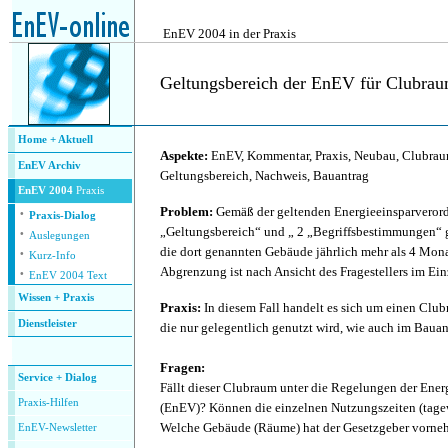
.
EnEV 2004 in der Praxis
Geltungsbereich der EnEV für Clubra
.
Home + Aktuell
Aspekte:
EnEV, Kommentar, Praxis, Neubau, Clubraum
EnEV Archiv
Geltungsbereich, Nachweis, Bauantrag
EnEV 2004
Praxis
·
Problem:
Gemäß der geltenden Energieeinsparveror
Praxis-Dialog
·
„Geltungsbereich“ und „ 2 „Begriffsbestimmungen“ g
Auslegungen
·
die dort genannten Gebäude jährlich mehr als 4 Mona
Kurz-Info
·
Abgrenzung ist nach Ansicht des Fragestellers im Einz
EnEV 2004 Text
Wissen + Praxis
Praxis:
In diesem Fall handelt es sich um einen Clubr
Dienstleister
die nur gelegentlich genutzt wird, wie auch im Baua
.
Fragen:
Service + Dialog
Fällt dieser Clubraum unter die Regelungen der Ene
P
raxis-Hilfen
(EnEV)? Können die einzelnen Nutzungszeiten (tage
Welche Gebäude (Räume) hat der Gesetzgeber vorne
E
nEV-Newsletter