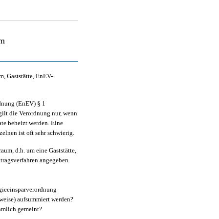
um
, Gaststätte, EnEV-
dnung (EnEV) § 1
ilt die Verordnung nur, wenn
te beheizt werden. Eine
elnen ist oft sehr schwierig.
aum, d.h. um eine Gaststätte,
ntragsverfahren angegeben.
rgieeinsparverordnung
weise) aufsummiert werden?
hmlich gemeint?