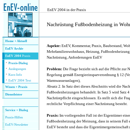
.
EnEV 2004 in der Praxis
Nachrüstung Fußbodenheizung in Woh
.
Home + Aktuell
Aspekte:
EnEV, Kommentar, Praxis, Baubestand, Wo
EnEV Archiv
Mehrfamilienwohnhaus, Heizung, Fußbodenheizung,
EnEV 2004
Praxis
Nachrüstung, Anforderungen EnEV
·
Praxis-Dialog
·
Problem:
Die Frage bezieht sich auf die Pflicht zur
Auslegungen
·
Regelung gemäß Energieeinsparverordnung § 12 (Ve
Kurz-Info
·
Warmwasseranlagen),
EnEV 2004 Text
Absatz 2. In Satz drei dieses Abschnitts wird die Nac
Wissen + Praxis
Fußbodenheizungen behandelt. In Satz 5 wird Satz 4 a
Dienstleister
Nachrüstpflicht eingeschlossen. Es stellt sich die Fra
.
rechtliche Verpflichtung einer Nachrüstung besteht.
Service + Dialog
Praxis:
Im vorliegenden Fall ist der Eigentümer ein
P
raxis-Hilfen
Fußbodenheizung der Meinung, dass in seinem Fall 
E
nEV-Newsletter
EnEV besteht und dass die Eigentümergemeinschaft 