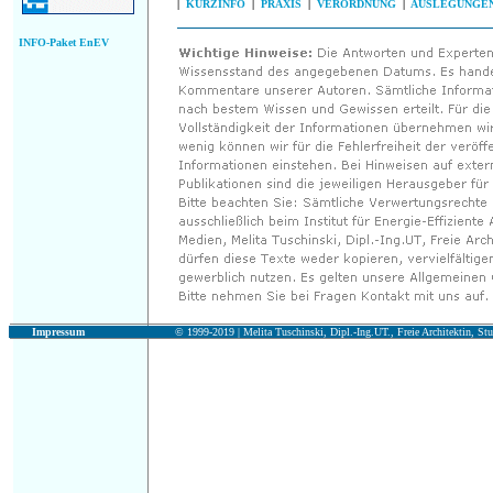
|
KURZINFO
|
PRAXIS
|
VERORDNUNG
|
AUSLEGUNGE
INFO-Paket EnEV
Impressum
© 1999-2019 |
Melita Tuschinski, Dipl.-Ing.UT., Freie Architektin, Stu