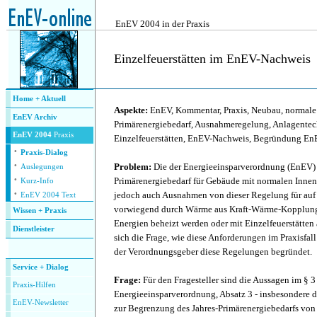
.
EnEV 2004 in der Praxis
Einzelfeuerstätten im EnEV-Nachweis
.
Home + Aktuell
Aspekte:
EnEV, Kommentar, Praxis, Neubau, normale 
EnEV Archiv
Primärenergiebedarf, Ausnahmeregelung, Anlagentec
EnEV 2004
Praxis
Einzelfeuerstätten, EnEV-Nachweis, Begründung E
·
Praxis-Dialog
·
Problem:
Die der Energieeinsparverordnung (EnEV) 
Auslegungen
·
Primärenergiebedarf für Gebäude mit normalen Innent
Kurz-Info
·
jedoch auch Ausnahmen von dieser Regelung für auf
EnEV 2004 Text
vorwiegend durch Wärme aus Kraft-Wärme-Kopplung,
Wissen + Praxis
Energien beheizt werden oder mit Einzelfeuerstätten au
Dienstleister
sich die Frage, wie diese Anforderungen im Praxisfa
.
der Verordnungsgeber diese Regelungen begründet.
Service + Dialog
Frage:
Für den Fragesteller sind die Aussagen im § 3
P
raxis-Hilfen
Energieeinsparverordnung, Absatz 3 - insbesondere
E
nEV-Newsletter
zur Begrenzung des Jahres-Primärenergiebedarfs vo