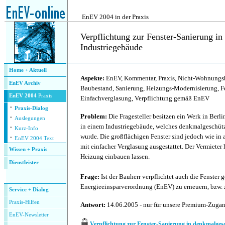
.
EnEV 2004 in der Praxis
Verpflichtung zur Fenster-Sanierung i
Industriegebäude
.
Home + Aktuell
Aspekte:
EnEV, Kommentar, Praxis, Nicht-Wohnungsb
EnEV Archiv
Baubestand, Sanierung, Heizungs-Modernisierung, Fe
EnEV 2004
Praxis
Einfachverglasung, Verpflichtung gemäß EnEV
·
Praxis-Dialog
·
Problem:
Die Fragesteller besitzen ein Werk in Berli
Auslegungen
·
in einem Industriegebäude, welches denkmalgeschützt
Kurz-Info
·
wurde. Die großflächigen Fenster sind jedoch wie in 
EnEV 2004 Text
mit einfacher Verglasung ausgestattet. Der Vermieter 
Wissen + Praxis
Heizung einbauen lassen.
Dienstleister
.
Frage:
Ist der Bauherr verpflichtet auch die Fenster
Energieeinsparverordnung (EnEV) zu erneuern, bzw. 
Service + Dialog
P
raxis-Hilfen
Antwort:
14.06.2005 - nur für unsere Premium-Zuga
E
nEV-Newsletter
Verpflichtung zur Fenster-Sanierung in denkmalge