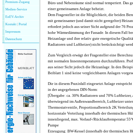
Premium-Zugang
Büro und Nebenräume sind normal temperiert. Das g
einer gemeinsamen Anlage beheizt.
Medien-Service
Dem Fragesteller ist die Möglichkeit, die beiden Ber
EnEV-Archiv
mit gemeinsamer (und damit nicht geregelter) Heizan
Kontakt
|
P
ortal
erfordert jedoch aus seiner Sicht aufgrund der 76 Pro
Impressum
hohe Wärmedämmung der Fassade. In diesem Fall bem
Heizanlage und ihre relativ gute energetische Qualit
Datenschutz
Radiatoren und Luftheizer) nicht berücksichtigt wer
Zum Vergleich erwägt der Fragesteller eine Berech
mit normalen Innentemperaturen durchzuführen. Prob
aus seiner Sicht jedoch die Heizanlage. In den Beis
Beiblatt 1 sind keine vergleichbaren Anlagen vorges
Die in diesem Praxisfall eingesetzt Anlage entsprich
in der angegebenen DIN-Norm:
[Übergabe: ca. 30% Radiatoren und 70% Luftheizer,
überwiegend im Außenwandbereich, Luftheizer unte
Thermostatventile, Proportionalbereich 2K Verteilun
horizontale Verteilung innerhalb der thermischen Hül
innenliegend, max. Vorlauf-/Rücklauftemperatur 55°
Pumpe
Erzeugung: BW-Kessel (innerhalb der thermischen Hül