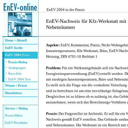
.
EnEV 2004 in der Praxis
EnEV-Nachweis für Kfz-Werkstatt mit
Nebenräumen
.
Home + Aktuell
Aspekte:
EnEV, Kommentar, Praxis, Nicht-Wohngebäu
EnEV Archiv
Innentemperaturen, Kfz-Werkstatt, Büro, EnEV-Nach
EnEV 2004
Praxis
Heizung, DIN 4701-10 Beiblatt 1
·
Praxis-Dialog
·
Problem:
Für ein Werkstattgebäude soll ein Nachwe
Auslegungen
·
Energieeinsparverordnung (EnEV) erstellt werden. Die
Kurz-Info
·
mit niedrigen Innentemperaturen, Büro und Nebenräu
EnEV 2004 Text
Es stellt sich die Frage wie die veränderte Verteilu
Wissen + Praxis
und zu berechnen ist um eine zuverlässige Anlagenau
Dienstleister
Desgleichen ist zu klären ob es zulässig ist, das Geb
.
anzunehmen, wenn sich das Berechnungs-Verfahren al
Service + Dialog
Praxis:
Der Fragesteller ist Architekt. Er soll für ei
P
raxis-Hilfen
Nachweis gemäß EnEV erstellen. Das Gebäude umfass
E
nEV-Newsletter
und Nebenräumen. Die Werkstatt ist ein Bereich mit 