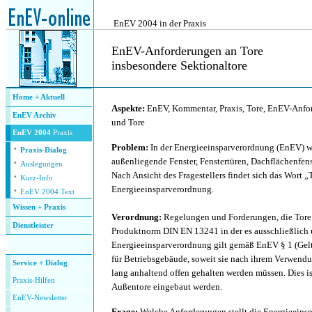
.
EnEV 2004 in der Praxis
EnEV-Anforderungen an Tore
insbesondere Sektionaltore
.
Home + Aktuell
Aspekte:
EnEV, Kommentar, Praxis, Tore, EnEV-Anfor
EnEV Archiv
und Tore
EnEV 2004
Praxis
·
Problem:
In der Energieeinsparverordnung (EnEV) w
Praxis-Dialog
·
außenliegende Fenster, Fenstertüren, Dachflächenfen
Auslegungen
·
Nach Ansicht des Fragestellers findet sich das Wort „
Kurz-Info
·
Energieeinsparverordnung.
EnEV 2004 Text
Wissen + Praxis
Verordnung:
Regelungen und Forderungen, die Tore b
Dienstleister
Produktnorm DIN EN 13241 in der es ausschließlich 
.
Energieeinsparverordnung gilt gemäß EnEV § 1 (Geltu
für Betriebsgebäude, soweit sie nach ihrem Verwend
Service + Dialog
lang anhaltend offen gehalten werden müssen. Dies is
P
raxis-Hilfen
Außentore eingebaut werden.
E
nEV-Newsletter
Frage:
Welche Anforderungen stellt die Energieeins