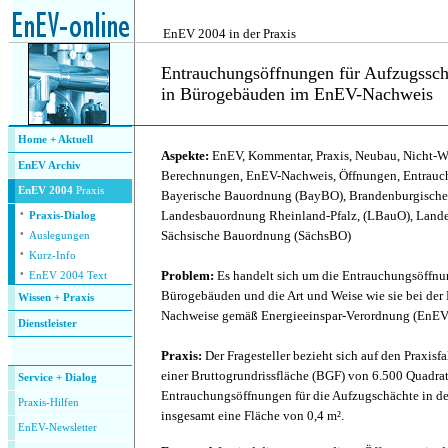
.
EnEV 2004 in der Praxis
Entrauchungsöffnungen für Aufzugssch
in Bürogebäuden im EnEV-Nachweis
.
Home + Aktuell
Aspekte:
EnEV, Kommentar, Praxis, Neubau, Nicht-
EnEV Archiv
Berechnungen, EnEV-Nachweis, Öffnungen, Entrauc
EnEV 2004
Praxis
Bayerische Bauordnung (BayBO), Brandenburgisch
·
Landesbauordnung Rheinland-Pfalz, (LBauO), Land
Praxis-Dialog
·
Sächsische Bauordnung (SächsBO)
Auslegungen
·
Kurz-Info
·
Problem:
Es handelt sich um die Entrauchungsöffnu
EnEV 2004 Text
Bürogebäuden und die Art und Weise wie sie bei der
Wissen + Praxis
Nachweise gemäß Energieeinspar-Verordnung (EnEV)
Dienstleister
.
Praxis:
Der Fragesteller bezieht sich auf den Praxisf
einer Bruttogrundrissfläche (BGF) von 6.500 Quadrat
Service + Dialog
Entrauchungsöffnungen für die Aufzugschächte in d
P
raxis-Hilfen
insgesamt eine Fläche von 0,4 m².
E
nEV-Newsletter