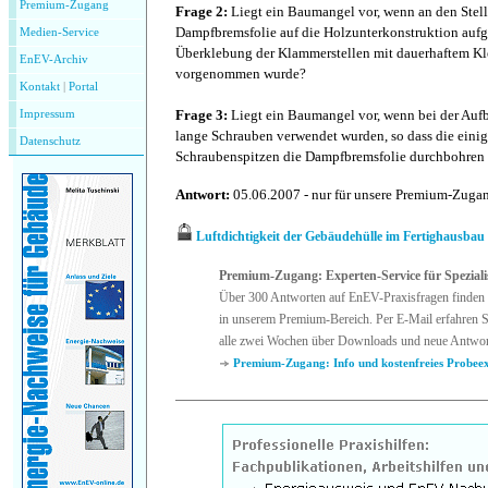
Premium-Zugang
Frage 2:
Liegt ein Baumangel vor, wenn an den Stell
Dampfbremsfolie auf die Holzunterkonstruktion aufge
Medien-Service
Überklebung der Klammerstellen mit dauerhaftem 
EnEV-Archiv
vorgenommen wurde?
Kontakt
|
P
ortal
Frage 3:
Liegt ein Baumangel vor, wenn bei der Auf
Impressum
lange Schrauben verwendet wurden, so dass die eini
Datenschutz
Schraubenspitzen die Dampfbremsfolie durchbohren
Antwort:
05.06.2007 - nur für unsere Premium-Zug
Luftdichtigkeit der Gebäudehülle im Fertighausbau
Premium-Zugang: Experten-Service für Speziali
Über 300 Antworten auf EnEV-Praxisfragen finden 
in unserem Premium-Bereich. Per E-Mail erfahren S
alle zwei Wochen über Downloads und neue Antwor
Premium-Zugang: Info und kostenfreies Probee