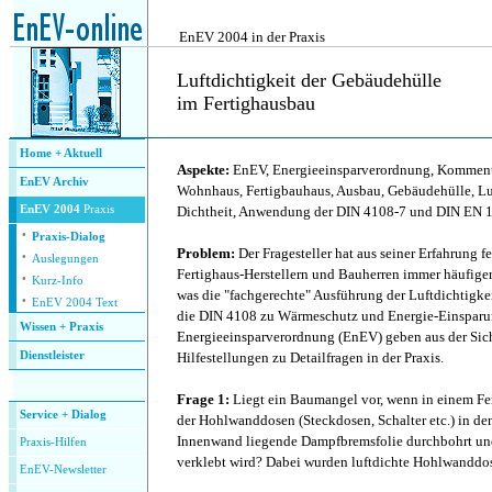
.
EnEV 2004 in der Praxis
Luftdichtigkeit der Gebäudehülle
im Fertighausbau
.
Home + Aktuell
Aspekte:
EnEV, Energieeinsparverordnung, Kommenta
EnEV Archiv
Wohnhaus, Fertigbauhaus, Ausbau, Gebäudehülle, Luf
EnEV 2004
Praxis
Dichtheit, Anwendung der DIN 4108-7 und DIN EN 
·
Praxis-Dialog
Problem:
Der Fragesteller hat aus seiner Erfahrung fe
·
Auslegungen
Fertighaus-Herstellern und Bauherren immer häufig
·
Kurz-Info
was die "fachgerechte" Ausführung der Luftdichtigk
·
EnEV 2004 Text
die DIN 4108 zu Wärmeschutz und Energie-Einsparu
Wissen + Praxis
Energieeinsparverordnung (EnEV) geben aus der Sicht
Dienstleister
Hilfestellungen zu Detailfragen in der Praxis.
.
Frage 1:
Liegt ein Baumangel vor, wenn in einem Fert
Service + Dialog
der Hohlwanddosen (Steckdosen, Schalter etc.) in d
Innenwand liegende Dampfbremsfolie durchbohrt und 
P
raxis-Hilfen
verklebt wird? Dabei wurden luftdichte Hohlwanddo
E
nEV-Newsletter