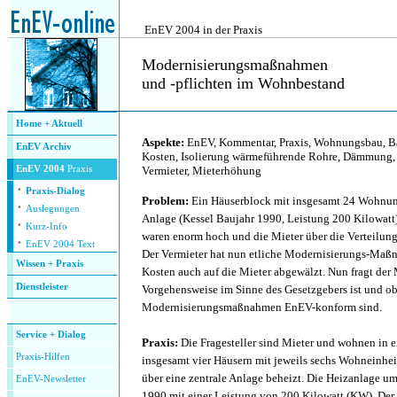
.
EnEV 2004 in der Praxis
Modernisierungsmaßnahmen
und -pflichten im Wohnbestand
.
Home + Aktuell
Aspekte:
EnEV, Kommentar, Praxis, Wohnungsbau, B
EnEV Archiv
Kosten, Isolierung wärmeführende Rohre, Dämmung, 
EnEV 2004
Praxis
Vermieter, Mieterhöhung
·
Praxis-Dialog
Problem:
Ein Häuserblock mit insgesamt 24 Wohnung
·
Auslegungen
Anlage (Kessel Baujahr 1990, Leistung 200 Kilowatt)
·
Kurz-Info
waren enorm hoch und die Mieter über die Verteilung
·
EnEV 2004 Text
Der Vermieter hat nun etliche Modernisierungs-Maß
Wissen + Praxis
Kosten auch auf die Mieter abgewälzt. Nun fragt der 
Dienstleister
Vorgehensweise im Sinne des Gesetzgebers ist und ob
.
Modernisierungsmaßnahmen EnEV-konform sind.
Service + Dialog
Praxis:
Die Fragesteller sind Mieter und wohnen in
P
raxis-Hilfen
insgesamt vier Häusern mit jeweils sechs Wohneinh
über eine zentrale Anlage beheizt. Die Heizanlage um
E
nEV-Newsletter
1990 mit einer Leistung von 200 Kilowatt (KW). Der 