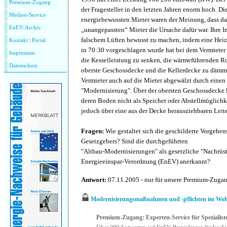
Premium-Zugang
der Fragesteller in den letzten Jahren enorm hoch. Di
Medien-Service
energiebewussten Mieter waren der Meinung, dass das
EnEV-Archiv
„unangepassten“ Mieter die Ursache dafür war. Ihre In
falschem Lüften bewusst zu machen, indem eine Hei
Kontakt
|
P
ortal
in 70:30 vorgeschlagen wurde hat bei dem Vermieter 
Impressum
die Kesselleistung zu senken, die wärmeführenden Ro
Datenschutz
oberste Geschossdecke und die Kellerdecke zu dämme
Vermieter auch auf die Mieter abgewälzt durch einen
"Modernisierung". Über der obersten Geschossdecke 
deren Boden nicht als Speicher oder Abstellmöglichkei
jedoch über eine aus der Decke herausziehbaren Leite
Fragen:
Wie gestaltet sich die geschilderte Vorgehen
Gesetzgebers? Sind die durchgeführten
"Altbau-Modernisierungen" als gesetzliche "Nachrü
Energieeinspar-Verordnung (EnEV) anerkannt?
Antwort:
07.11.2005 - nur für unsere Premium-Zuga
Modernisierungsmaßnahmen und -pflichten im Wo
Premium-Zugang: Experten-Service für Spezialist