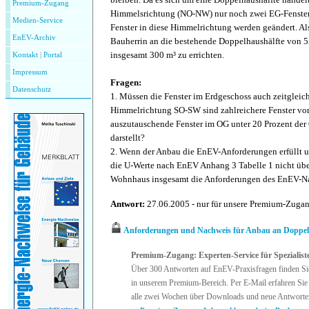
Premium-Zugang
Himmelsrichtung (NO-NW) nur noch zwei EG-Fenster. 
Medien-Service
Fenster in diese Himmelrichtung werden geändert. Als
EnEV-Archiv
Bauherrin an die bestehende Doppelhaushälfte von 
insgesamt 300 m³ zu errichten.
Kontakt
|
P
ortal
Impressum
Fragen:
Datenschutz
1. Müssen die Fenster im Erdgeschoss auch zeitgleic
Himmelrichtung SO-SW sind zahlreichere Fenster vor
auszutauschende Fenster im OG unter 20 Prozent der
darstellt?
2. Wenn der Anbau die EnEV-Anforderungen erfüllt
die U-Werte nach EnEV Anhang 3 Tabelle 1 nicht übers
Wohnhaus insgesamt die Anforderungen des EnEV-N
Antwort:
27.06.2005 - nur für unsere Premium-Zuga
Anforderungen und Nachweis für Anbau an Doppe
Premium-Zugang: Experten-Service für Spezialist
Über 300 Antworten auf EnEV-Praxisfragen finden Si
in unserem Premium-Bereich. Per E-Mail erfahren Sie 
alle zwei Wochen über Downloads und neue Antworte