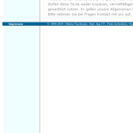
Impressum
© 1999-2019 |
Melita Tuschinski, Dipl.-Ing.UT., Freie Architektin, Stu