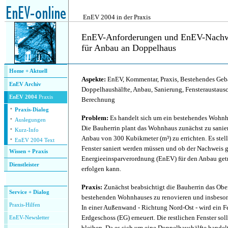
.
EnEV 2004 in der Praxis
EnEV-Anforderungen und EnEV-Nachw
für Anbau an Doppelhaus
.
Home + Aktuell
Aspekte:
EnEV, Kommentar, Praxis, Bestehendes Ge
EnEV Archiv
Doppelhaushälfte, Anbau, Sanierung, Fensteraustau
EnEV 2004
Praxis
Berechnung
·
Praxis-Dialog
·
Problem:
Es handelt sich um ein bestehendes Wohnh
Auslegungen
·
Die Bauherrin plant das Wohnhaus zunächst zu sanie
Kurz-Info
·
Anbau von 300 Kubikmeter (m³) zu errichten. Es stellt
EnEV 2004 Text
Fenster saniert werden müssen und ob der Nachweis
Wissen + Praxis
Energieeinsparverordnung (EnEV) für den Anbau ge
Dienstleister
erfolgen kann.
.
Praxis:
Zunächst beabsichtigt die Bauherrin das Obe
Service + Dialog
bestehenden Wohnhauses zu renovieren und insbesond
P
raxis-Hilfen
In einer Außenwand - Richtung Nord-Ost - wird ein 
Erdgeschoss (EG) erneuert. Die restlichen Fenster so
E
nEV-Newsletter
bleiben. Da es sich um eine Doppelhaushälfte handelt