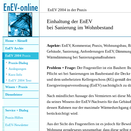
.
EnEV 2004 in der Praxis
Einhaltung der EnEV
bei Sanierung im Wohnbestand
.
Home + Aktuell
Aspekte:
EnEV, Kommentar, Praxis, Wohnungsbau, B
EnEV Archiv
Gebäude, Sanierung, Anforderungen EnEV, Dämmung
EnEV 2004
Praxis
Wärmdämmung bei Sanierungsmaßnahmen
·
Praxis-Dialog
·
Problem + Frage:
Der Fragesteller ist ein Bauherr. Ih
Auslegungen
·
Pflicht sei bei Sanierungen im Baubestand die Deck
Kurz-Info
·
und dem unbeheizten Kellergeschoss (KG) gemäß d
EnEV 2004 Text
Energieeinsparverordnung (EnEV) nachträglich zu 
Wissen + Praxis
Dienstleister
Nach mündlicher Aussage des Vermieters sei diese M
.
da seines Wissens der EnEV-Nachweis für das Gebäude 
dessen Rahmen nur der maximale Wärmedurchgang d
Service + Dialog
berücksichtigt wird.
P
raxis-Hilfen
Aus der Sicht des Fragestellers ist es jedoch für Bew
E
nEV-Newsletter
Wohnung geradewegs unzumutbar, dass diese selbst 