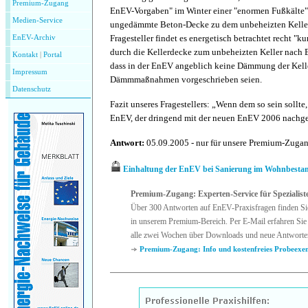
Premium-Zugang
EnEV-Vorgaben" im Winter einer "enormen Fußkälte" 
Medien-Service
ungedämmte Beton-Decke zu dem unbeheizten Keller
Fragesteller findet es energetisch betrachtet recht "k
EnEV-Archiv
durch die Kellerdecke zum unbeheizten Keller nach E
Kontakt
|
P
ortal
dass in der EnEV angeblich keine Dämmung der Kelle
Impressum
Dämmmaßnahmen vorgeschrieben seien.
Datenschutz
Fazit unseres Fragestellers: „Wenn dem so sein sollte
EnEV, der dringend mit der neuen EnEV 2006 nachge
Antwort:
05.09.2005 - nur für unsere Premium-Zuga
Einhaltung der EnEV bei Sanierung im Wohnbesta
Premium-Zugang: Experten-Service für Spezialist
Über 300 Antworten auf EnEV-Praxisfragen finden Si
in unserem Premium-Bereich. Per E-Mail erfahren Sie 
alle zwei Wochen über Downloads und neue Antworte
Premium-Zugang: Info und kostenfreies Probeexe